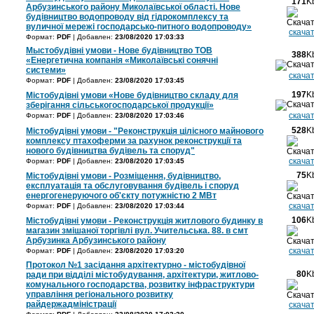
171
K
Арбузинського району Миколаївської області. Нове
будівництво водопроводу від гідрокомплексу та
вуличної мережі господарсько-питного водопроводу»
скача
Формат:
PDF
| Добавлен:
23/08/2020 17:03:33
Мыстобудівні умови - Нове будівництво ТОВ
388
K
«Енергетична компанія «Миколаївські сонячні
системи»
скача
Формат:
PDF
| Добавлен:
23/08/2020 17:03:45
197
K
Містобудівні умови «Нове будівництво складу для
зберігання сільськогосподарської продукції»
скача
Формат:
PDF
| Добавлен:
23/08/2020 17:03:46
528
K
Містобудівні умови - "Реконструкція цілісного майнового
комплексу птахоферми за рахунок реконструкції та
нового будівництва будівель та споруд"
скача
Формат:
PDF
| Добавлен:
23/08/2020 17:03:45
75
K
Містобудівні умови - Розміщення, будівництво,
експлуатація та обслуговування будівель і споруд
енергогенеруючого об'єкту потужністю 2 МВт
скача
Формат:
PDF
| Добавлен:
23/08/2020 17:03:44
106
K
Містобудівні умови - Реконструкція житлового будинку в
магазин змішаної торгівлі вул. Учительська. 88. в смт
Арбузинка Арбузинського району
скача
Формат:
PDF
| Добавлен:
23/08/2020 17:03:20
Протокол №1 засідання архітектурно - містобудівної
80
K
ради при відділі містобудування, архітектури, житлово-
комунального господарства, розвитку інфраструктури
управління регіонального розвитку
райдержадміністрації
скача