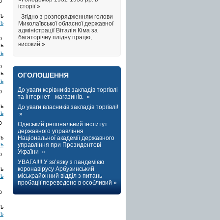
b
історії »
Згідно з розпорядженням голови
ть
Миколаївської обласної державної
адміністрації Віталія Кіма за
багаторічну плідну працю,
b
високий »
ть
b
ОГОЛОШЕННЯ
ть
До уваги керівників закладів торгівлі
b
та інтернет - магазинів. »
До уваги власників закладів торгівлі!
ть
»
b
Одеський регіональний інститут
державного управління
Національної академії державного
ть
управління при Президентові
України »
b
УВАГА!!!! У зв’язку з пандемією
коронавірусу Арбузинський
ть
міськрайонний відділ з питань
пробації переведено в особливий »
b
ть