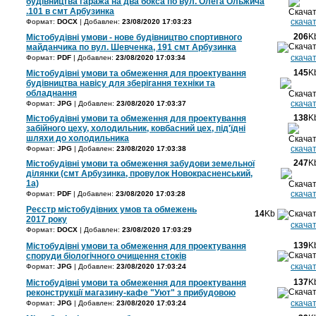
будівництва гаража на два бокса по вул. Олега Ольжича
.101 в смт Арбузинка
скача
Формат:
DOCX
| Добавлен:
23/08/2020 17:03:23
206
K
Містобудівні умови - нове будівництво спортивного
майданчика по вул. Шевченка, 191 смт Арбузинка
скача
Формат:
PDF
| Добавлен:
23/08/2020 17:03:34
145
K
Містобудівні умови та обмеження для проектування
будівництва навісу для зберігання техніки та
обладнання
скача
Формат:
JPG
| Добавлен:
23/08/2020 17:03:37
138
K
Містобудівні умови та обмеження для проектування
забійного цеху, холодильник, ковбасний цех, під'їдні
шляхи до холодильника
скача
Формат:
JPG
| Добавлен:
23/08/2020 17:03:38
247
K
Містобудівні умови та обмеження забудови земельної
ділянки (смт Арбузинка, провулок Новокрасненський,
1а)
скача
Формат:
PDF
| Добавлен:
23/08/2020 17:03:28
Реєстр містобудівних умов та обмежень
14
Kb
2017 року
скача
Формат:
DOCX
| Добавлен:
23/08/2020 17:03:29
139
K
Містобудівні умови та обмеження для проектування
споруди біологічного очищення стоків
скача
Формат:
JPG
| Добавлен:
23/08/2020 17:03:24
137
K
Містобудівні умови та обмеження для проектування
реконструкції магазину-кафе "Уют" з прибудовою
скача
Формат:
JPG
| Добавлен:
23/08/2020 17:03:24