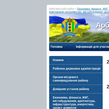
Арбузинський район »
Економіка, фінанси, ЖКГ,
комунальне господарство, містобудування, архі
Арб
Головна
Інформація для учасн
Новини
2
Районна державна адміністрація
Органи місцевого
самоврядування району
2
Довідник установ району
Економіка, фінанси, ЖКГ,
містобудування, архітектура,
інфраструктура, енергетика,
захист довкілля