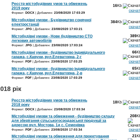
Реєстр містобудівних умов та обмежень
16
Kb
2019 року
скача
Формат:
DOCX
| Добавлен:
23/08/2020 17:03:29
Містобудівні умови - Будівництво сонячної
384
Kb
електростанції
скача
Формат:
JPG
| Добавлен:
23/08/2020 17:03:21
389
K
Містобудівні умови - Нове будівництво СТО
легкових автомобілів
скача
Формат:
JPG
| Добавлен:
23/08/2020 17:03:24
66
K
Містобудівні умови - будівництво індивідуального
гаража, с.Кавуни, вул.Елеваторна, 2-г
скача
Формат:
PDF
| Добавлен:
23/08/2020 17:03:25
65
K
Містобудівні умови - будівництво індивідуального
гаража, с.Кавуни, вул.Елеваторна, 2-в
скача
Формат:
PDF
| Добавлен:
23/08/2020 17:03:29
018 рік
Реєстр містобудівних умов та обмежень
18
Kb
2018 року
скача
Формат:
DOCX
| Добавлен:
23/08/2020 17:03:34
208
K
Містобудівні умови та обмеження - будівництво складу
для зберігання сільськогосродарської продукції за
адресою вул. Мостова, 1д с. Семенівка
скача
Формат:
PDF
| Добавлен:
23/08/2020 17:03:34
21
K
Містобудівні умови та обмеження для проектування