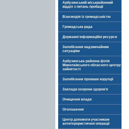
Арбузинський міськрайонний
відділ з питань пробації
Взаємодія із громадськістю
Громадська рада
Державні інформаційні ресурси
Запобігання надзвичайним
ситуаціям
Арбузинська районна філія
Миколаївського обласного центру
зайнятості
Запобігання проявам корупції
Заклади охорони здоров'я
Очищення влади
Оголошення
Центр допомоги учасникам
антитерористичної операції