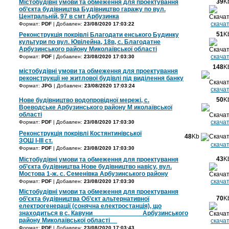
39
K
Містобудівні умови та обмеження для проектування
об’єкта будівництва Будівництво гаражу по вул.
Центральній, 97 в смт Арбузинка
скача
Формат:
PDF
| Добавлен:
23/08/2020 17:03:22
51
K
Реконструкція покрівлі Благодати енського Будинку
культури по вул. Ювілейна, 18в, с. Благодатне
Арбузинського району Миколаївської області
скача
Формат:
PDF
| Добавлен:
23/08/2020 17:03:30
148
K
містобудівні умови та обмеження для проектування
реконструкції не житлової будівлі під виділення банку
Формат:
JPG
| Добавлен:
23/08/2020 17:03:24
скача
50
K
Нове будівництво водопровідної мережі, с.
Воеводське Арбузинського району М иколаївської
області
скача
Формат:
PDF
| Добавлен:
23/08/2020 17:03:30
Реконструкція покрівлі Костянтинівської
48
Kb
ЗОШ І-ІІІ ст.
скача
Формат:
PDF
| Добавлен:
23/08/2020 17:03:30
43
K
Містобудівні умови та обмеження для проектування
об’єкта будівництва Нове будівництво навісу, вул.
Мостова 1-ж. с. Семенівка Арбузинського району
скача
Формат:
PDF
| Добавлен:
23/08/2020 17:03:30
Містобудівні умови та обмеження для проектування
70
K
об’єкта будівництва Об’єкт альтернативної
електрогенерації (сонячна електростанція), що
знаходиться в с. Кавуни______________Арбузинського
району Миколаївської області__
скача
Формат:
PDF
| Добавлен:
23/08/2020 17:03:43