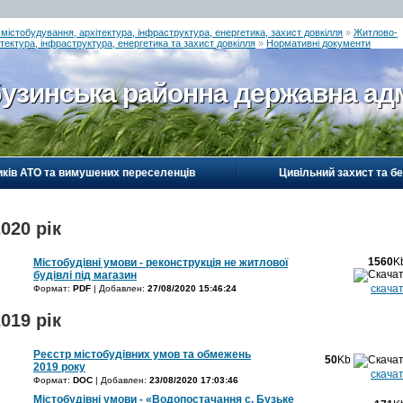
 містобудування, архітектура, інфраструктура, енергетика, захист довкілля
»
Житлово-
тектура, інфраструктура, енергетика та захист довкілля
»
Нормативні документи
узинська районна державна адм
иків АТО та вимушених переселенців
Цивільний захист та б
020 рік
1560
K
Містобудівні умови - реконструкція не житлової
будівлі під магазин
скача
Формат:
PDF
| Добавлен:
27/08/2020 15:46:24
019 рік
Реєстр містобудівних умов та обмежень
50
Kb
2019 року
скача
Формат:
DOC
| Добавлен:
23/08/2020 17:03:46
Містобудівні умови - «Водопостачання с. Бузьке