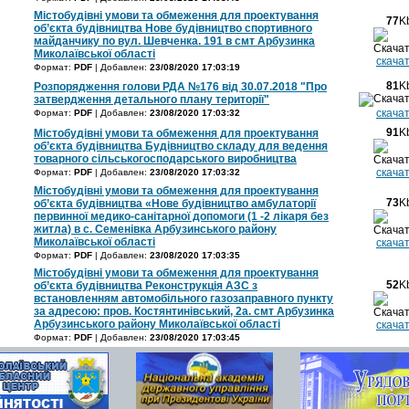
Містобудівні умови та обмеження для проектування
77
K
об’єкта будівництва Нове будівництво спортивного
майданчику по вул. Шевченка. 191 в смт Арбузинка
Миколаївської області
скача
Формат:
PDF
| Добавлен:
23/08/2020 17:03:19
81
K
Розпорядження голови РДА №176 від 30.07.2018 "Про
затвердження детального плану території"
скача
Формат:
PDF
| Добавлен:
23/08/2020 17:03:32
91
K
Містобудівні умови та обмеження для проектування
об’єкта будівництва Будівництво складу для ведення
товарного сільськогосподарського виробництва
скача
Формат:
PDF
| Добавлен:
23/08/2020 17:03:32
Містобудівні умови та обмеження для проектування
73
K
об’єкта будівництва «Нове будівництво амбулаторії
первинної медико-санітарної допомоги (1 -2 лікаря без
житла) в с. Семенівка Арбузинського району
Миколаївської області
скача
Формат:
PDF
| Добавлен:
23/08/2020 17:03:35
Містобудівні умови та обмеження для проектування
52
K
об’єкта будівництва Реконструкція АЗС з
встановленням автомобільного газозаправного пункту
за адресою: пров. Костянтинівський, 2а. смт Арбузинка
Арбузинського району Миколаївської області
скача
Формат:
PDF
| Добавлен:
23/08/2020 17:03:45