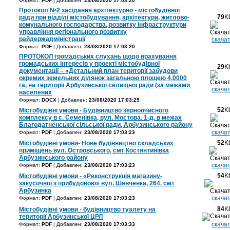
Формат:
PDF
| Добавлен:
23/08/2020 17:03:20
Протокол №2 засідання архітектурно - містобудівної
79
K
ради при відділі містобудування, архітектури, житлово-
комунального господарства, розвитку інфраструктури
управління регіонального розвитку
райдержадміністрації
скача
Формат:
PDF
| Добавлен:
23/08/2020 17:03:20
ПРОТОКОЛ громадських слухань щодо врахування
громадських інтересів у проекті містобудівної
29
K
документації – «Детальний план території забудови
окремих земельних ділянок загальною площею 4,0000
га, на території Арбузинської селищної ради (за межами
скача
населених
Формат:
DOCX
| Добавлен:
23/08/2020 17:03:25
52
K
Містобудівні умови - Будівництво зерноочисного
комплексу в с. Семенівка, вул. Мостова. 1-д. в межах
Благодатненської сільської ради, Арбузинського району
скача
Формат:
PDF
| Добавлен:
23/08/2020 17:03:23
52
K
Містобудівні умови- Нове будівництво складських
приміщень вул. Островського, смт Костянтинівка
Арбузинського району
скача
Формат:
PDF
| Добавлен:
23/08/2020 17:03:23
54
K
Містобудівні умови - «Реконструкція магазину-
закусочної з прибудовою» вул. Шевченка, 264. смт
Арбузинка
скача
Формат:
PDF
| Добавлен:
23/08/2020 17:03:23
84
K
Містобудівні умови - будівництво туалету на
території Арбузинської ЦРЛ
скача
Формат:
PDF
| Добавлен:
23/08/2020 17:03:33