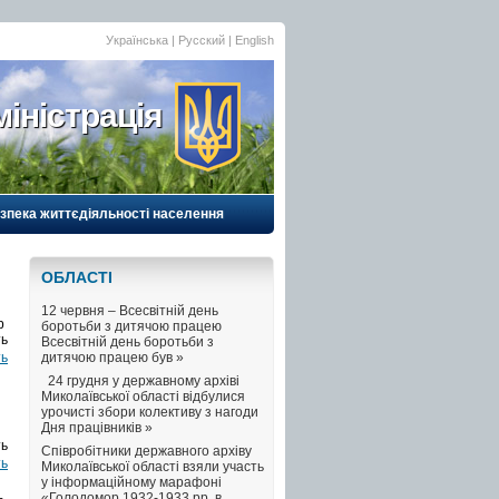
Українська |
Русский
|
English
іністрація
езпека життєдіяльності населення
ОБЛАСТI
12 червня – Всесвітній день
b
боротьби з дитячою працею
Всесвітній день боротьби з
ть
дитячою працею був »
24 грудня у державному архіві
Миколаївської області відбулися
урочисті збори колективу з нагоди
Дня працівників »
Співробітники державного архіву
ть
Миколаївської області взяли участь
у інформаційному марафоні
«Голодомор 1932-1933 рр. в