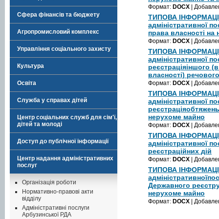
Формат:
DOCX
| Добавле
Сфера фінансів та бюджету
ТИПОВА ІНФОРМАЦІ
адміністративної п
Агропромисловий комплекс
права власності на
Формат:
DOCX
| Добавле
Управління соціального захисту
ТИПОВА ІНФОРМАЦІ
адміністративної п
Культура
реєстраціяіншого (в
власності) речовог
Освіта
Формат:
DOCX
| Добавле
ТИПОВА ІНФОРМАЦІ
Служба у справах дітей
адміністративної п
реєстраціяобтяжень
нерухоме майно
Центр соціальних служб для сім'ї,
дітей та молоді
Формат:
DOCX
| Добавле
ТИПОВА ІНФОРМАЦІ
Доступ до публічної інформації
адміністративної п
реєстраційних дій
Центр надання адміністративних
Формат:
DOCX
| Добавле
послуг
ТИПОВА ІНФОРМАЦІ
адміністративноїпос
Організація роботи
Державного реєстру
Нормативно-правові акти
нерухоме майно
відділу
Формат:
DOCX
| Добавле
Адміністративні послуги
Арбузинської РДА