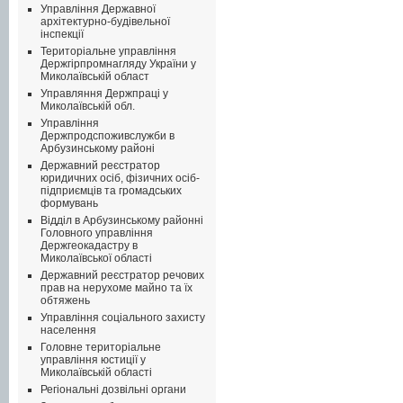
Управління Державної
архітектурно-будівельної
інспекції
Територіальне управління
Держгірпромнагляду України у
Миколаївській област
Управляння Держпраці у
Миколаївській обл.
Управління
Держпродспоживслужби в
Арбузинському районі
Державний реєстратор
юридичних осіб, фізичних осіб-
підприємців та громадських
формувань
Відділ в Арбузинському районні
Головного управління
Держгеокадастру в
Миколаївської області
Державний реєстратор речових
прав на нерухоме майно та їх
обтяжень
Управління соціального захисту
населення
Головне територіальне
управління юстиції у
Миколаївській області
Регіональні дозвільні органи