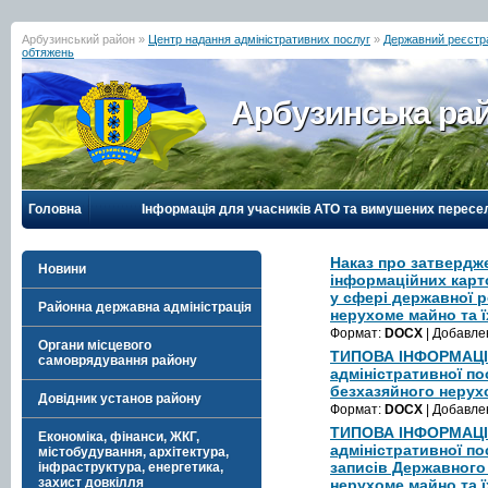
Арбузинський район »
Центр надання адміністративних послуг
»
Державний реєстра
обтяжень
Арбузинська рай
Головна
Інформація для учасників АТО та вимушених пересе
Наказ про затвердж
Новини
інформаційних карт
у сфері державної р
Районна державна адміністрація
нерухоме майно та 
Формат:
DOCX
| Добавле
Органи місцевого
ТИПОВА ІНФОРМАЦІ
самоврядування району
адміністративної по
безхазяйного нерух
Довідник установ району
Формат:
DOCX
| Добавле
ТИПОВА ІНФОРМАЦІ
Економіка, фінанси, ЖКГ,
адміністративної по
містобудування, архітектура,
записів Державного
інфраструктура, енергетика,
захист довкілля
нерухоме майно та 