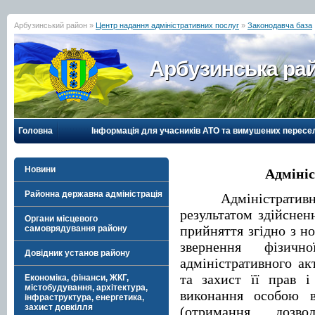
Арбузинський район »
Центр надання адміністративних послуг
»
Законодавча база
Арбузинська рай
Головна
Інформація для учасників АТО та вимушених пересе
Новини
Адмініс
Районна державна адміністрація
Адміністративн
результатом здійснен
Органи місцевого
прийняття згідно з н
самоврядування району
звернення фізич
Довідник установ району
адміністративного ак
та захист її прав і
Економіка, фінанси, ЖКГ,
містобудування, архітектура,
виконання особою в
інфраструктура, енергетика,
захист довкілля
(отримання дозвол