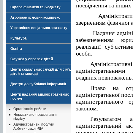
посвідчення та інших 
Сфера фінансів та бюджету
Адміністра
Агропромисловий комплекс
зверненням фізичної 
Управління соціального захисту
Надання адміні
Культура
забезпеченням юр
реалізації суб'єктив
Освіта
особи.
Служба у справах дітей
Адміністративн
Центр соціальних служб для сім'ї,
адміністративними
дітей та молоді
владних повноважень.
Доступ до публічної інформації
Право на отр
адміністративної пос
Центр надання адміністративних
послуг
адміністративного 
законом.
Організація роботи
Нормативно-правові акти
Результатом а
відділу
Адміністративні послуги
адміністративний а
Арбузинської РДА
рішення індивідуальн