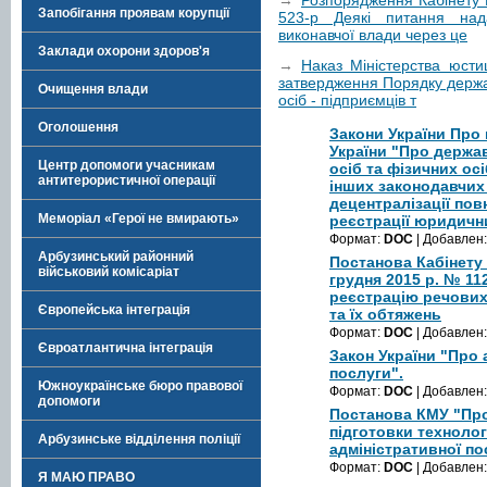
→
Розпорядження Кабінету М
Запобігання проявам корупції
523-р Деякі питання нада
виконавчої влади через це
Заклади охорони здоров'я
→
Наказ Міністерства юсти
затвердження Порядку держав
Очищення влади
осіб - підприємців т
Оголошення
Закони України Про 
України "Про держа
Центр допомоги учасникам
осіб та фізичних осі
антитерористичної операції
інших законодавчих 
децентралізації по
Меморіал «Герої не вмирають»
реєстрації юридични
Формат:
DOC
| Добавлен
Арбузинський районний
Постанова Кабінету 
військовий комісаріат
грудня 2015 р. № 1
реєстрацію речових
Європейська інтеграція
та їх обтяжень
Формат:
DOC
| Добавлен
Євроатлантична інтеграція
Закон України "Про 
послуги".
Южноукраїнське бюро правової
Формат:
DOC
| Добавлен
допомоги
Постанова КМУ "Про
підготовки технолог
Арбузинське відділення поліції
адміністративної по
Формат:
DOC
| Добавлен
Я МАЮ ПРАВО