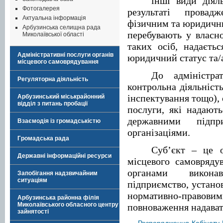
інші види діял
Фотогалерея
результаті провад
Актуальна інформація
фізичним та юридични
Арбузинська селищна рада
перебувають у власно
Миколаївської області
таких осіб, надаєть
Адміністративні послуги органів
юридичний статус та/
місцевого самоврядування
До адміністра
Регуляторна діяльність
контрольна діяльність
інспектування тощо), 
Арбузинський міськрайонний
відділ з питань пробації
послуги, які надають
державними підпр
Взаємодія із громадськістю
організаціями.
Громадська рада
Суб’єкт – це о
Державні інформаційні ресурси
місцевого самовряду
органами викона
Запобігання надзвичайним
ситуаціям
підприємство, установа
нормативно-прав
Арбузинська районна філія
Миколаївського обласного центру
повноваження надават
зайнятості