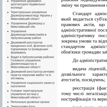
Управління Державної
зміну чи припинення п
архітектурно-будівельної
інспекції
Територіальне управління
Стандарт адмін
Держгірпромнагляду України у
який видається суб'є
Миколаївській област
Управляння Держпраці у
правових актів, що
Миколаївській обл.
адміністративної пос
Управління
адміністративну пос
Держпродспоживслужби в
Арбузинському районі
зокрема умови та від
Державний реєстратор
стандартом адміні
юридичних осіб, фізичних осіб-
підприємців та громадських
обов'язки громадян за
формувань
Відділ в Арбузинському районні
До адміністрати
Головного управління
Держгеокадастру в
Миколаївської області
видача ліцензій
Державний реєстратор речових
дозвільного характ
прав на нерухоме майно та їх
обтяжень
атестатів, посвідчень;
Управління соціального захисту
населення
реєстрація (факт
Головне територіальне
тому числі легалізація
управління юстиції у
Миколаївській області
нострифікація та вери
Регіональні дозвільні органи
Законодавча база