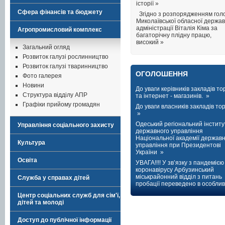
історії »
Сфера фінансів та бюджету
Згідно з розпорядженням гол
Миколаївської обласної держав
адміністрації Віталія Кіма за
Агропромисловий комплекс
багаторічну плідну працю,
високий »
Загальний огляд
Розвиток галузі рослинництво
Розвиток галузі тваринництво
ОГОЛОШЕННЯ
Фото галерея
Новини
До уваги керівників закладів тор
Структура відділу АПР
та інтернет - магазинів. »
Графіки прийому громадян
До уваги власників закладів торг
»
Одеський регіональний інститу
Управління соціального захисту
державного управління
Національної академії держав
Культура
управління при Президентові
України »
Освіта
УВАГА!!!! У зв’язку з пандемією
коронавірусу Арбузинський
міськрайонний відділ з питань
Служба у справах дітей
пробації переведено в особлив
Центр соціальних служб для сім'ї,
дітей та молоді
Доступ до публічної інформації