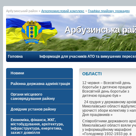
Арбузинський район »
Агропромисловий комплекс
»
Графіки прийому громадян
Арбузинська рай
Головна
Інформація для учасників АТО та вимушених пересе
Новини
ОБЛАСТI
12 червня – Всесвітній день
Районна державна адміністрація
боротьби з дитячою працею
Всесвітній день боротьби з
Органи місцевого
дитячою працею був »
самоврядування району
24 грудня у державному архів
Миколаївської області відбули
Довідник установ району
урочисті збори колективу з на
Дня працівників »
Економіка, фінанси, ЖКГ,
Співробітники державного архі
містобудування, архітектура,
Миколаївської області взяли уч
інфраструктура, енергетика,
у інформаційному марафоні
захист довкілля
«Голодомор 1932-1933 рр. в