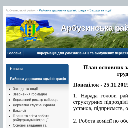
Арбузинський район »
Районна державна адміністрація
»
Заходи та події
Арбузинська рай
Головна
Інформація для учасників АТО та вимушених пересе
План основних за
Новини
гру
Районна державна адміністрація
Понеділок - 25.11.201
Заходи та події
Звернення громадян
1. Нарада голови рай
Державний реєстр виборців
структурних підрозділі
Державна служба України
установ, підприємств, о
Вакансії
Плани та звіти роботи
2. Робота комісії по о
райдержадміністрації
Основні завдання та