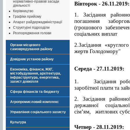
нормативно-правові засади
Вівторок - 26.11.2019:
діяльності
Керівництво
1. Засідання районно
Графіки прийому
погашення заборгов
Апарат райдержадміністрації
(грошового забезпечен
Структурні підрозділи
соціальних виплат
Розпорядження голови
2.Засідання «круглог
Органи місцевого
самоврядування району
жертв Голодомору"
Довідник установ району
Середа - 27.11.2019:
Економіка, фінанси, ЖКГ,
містобудування, архітектура,
інфраструктура, енергетика,
1. Засідання робочо
захист довкілля
заробітної плати та зай
Сфера фінансів та бюджету
2. Засідання районно
Агропромисловий комплекс
державної соціальн
сім’ям, житлових субси
Управління соціального захисту
Культура
Четвер - 28.11.2019: