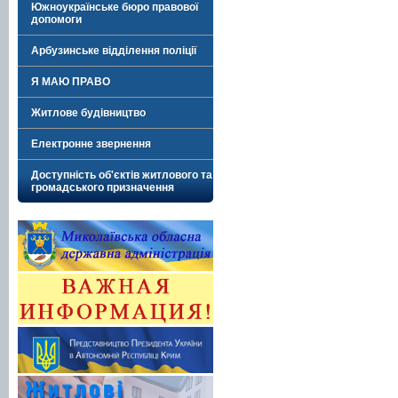
Южноукраїнське бюро правової
допомоги
Арбузинське відділення поліції
Я МАЮ ПРАВО
Житлове будівництво
Електронне звернення
Доступність об'єктів житлового та
громадського призначення