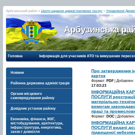
Арбузинський район »
Центр надання адміністративних послуг
»
Управляння Держпр
Арбузинська рай
Головна
Інформація для учасників АТО та вимушених пересе
Про затвердження 
Новини
карток
Формат:
PDF
| Добавлен:
Районна державна адміністрація
17:03:23
ІНФОРМАЦІЙНА КАР
Органи місцевого
ПОСЛУГИ реєстрації 
самоврядування району
матеріально-техніч
вимогам законодавс
Довідник установ району
праці та промислов
Формат:
DOC
| Добавлен
Економіка, фінанси, ЖКГ,
ІНФОРМАЦІЙНА КАР
містобудування, архітектура,
ПОСЛУГИ видачі доз
інфраструктура, енергетика,
захист довкілля
підвищеної небезпе