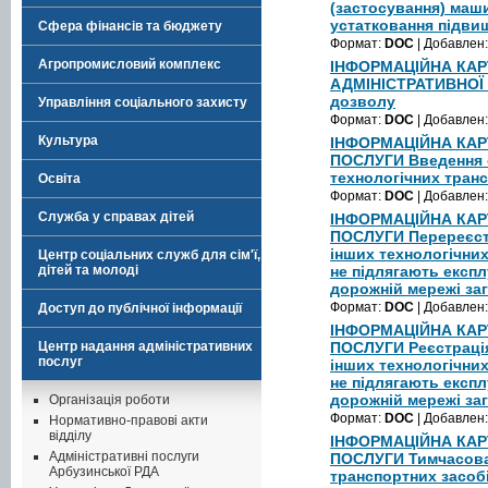
(застосування) маши
устатковання підви
Сфера фінансів та бюджету
Формат:
DOC
| Добавлен
Агропромисловий комплекс
ІНФОРМАЦІЙНА КАР
АДМІНІСТРАТИВНОЇ
дозволу
Управління соціального захисту
Формат:
DOC
| Добавлен
Культура
ІНФОРМАЦІЙНА КАР
ПОСЛУГИ Введення о
технологічних транс
Освіта
Формат:
DOC
| Добавлен
Служба у справах дітей
ІНФОРМАЦІЙНА КАР
ПОСЛУГИ Перереєст
інших технологічних
Центр соціальних служб для сім'ї,
дітей та молоді
не підлягають експл
дорожній мережі за
Формат:
DOC
| Добавлен
Доступ до публічної інформації
ІНФОРМАЦІЙНА КАР
Центр надання адміністративних
ПОСЛУГИ Реєстраці
послуг
інших технологічних
не підлягають експл
дорожній мережі за
Організація роботи
Формат:
DOC
| Добавлен
Нормативно-правові акти
відділу
ІНФОРМАЦІЙНА КАР
Адміністративні послуги
ПОСЛУГИ Тимчасова 
Арбузинської РДА
транспортних засоб