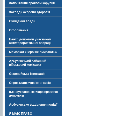
Запобігання проявам корупції
Заклади охорони здоров'я
Очищення влади
Оголошення
Центр допомоги учасникам
антитерористичної операції
Меморіал «Герої не вмирають»
Арбузинський районний
військовий комісаріат
Європейська інтеграція
Євроатлантична інтеграція
Южноукраїнське бюро правової
допомоги
Арбузинське відділення поліції
Я МАЮ ПРАВО