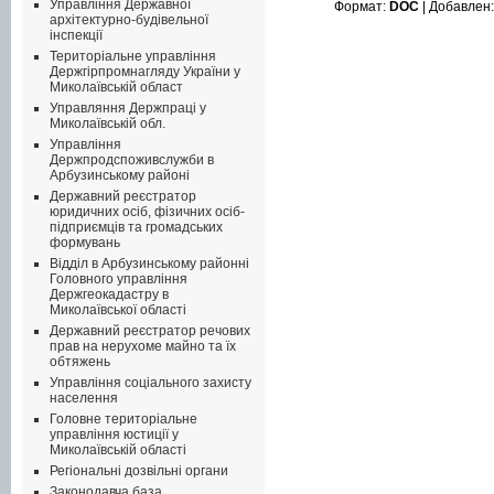
Управління Державної
Формат:
DOC
| Добавлен
архітектурно-будівельної
інспекції
Територіальне управління
Держгірпромнагляду України у
Миколаївській област
Управляння Держпраці у
Миколаївській обл.
Управління
Держпродспоживслужби в
Арбузинському районі
Державний реєстратор
юридичних осіб, фізичних осіб-
підприємців та громадських
формувань
Відділ в Арбузинському районні
Головного управління
Держгеокадастру в
Миколаївської області
Державний реєстратор речових
прав на нерухоме майно та їх
обтяжень
Управління соціального захисту
населення
Головне територіальне
управління юстиції у
Миколаївській області
Регіональні дозвільні органи
Законодавча база