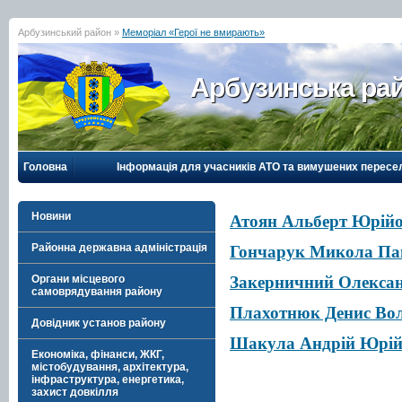
Арбузинський район »
Меморіал «Герої не вмирають»
Арбузинська рай
Головна
Інформація для учасників АТО та вимушених пересе
Новини
Атоян Альберт Юрій
Районна державна адміністрація
Гончарук Микола Па
Органи місцевого
Закерничний Олексан
самоврядування району
Плахотнюк Денис Во
Довідник установ району
Шакула Андрій Юрі
Економіка, фінанси, ЖКГ,
містобудування, архітектура,
інфраструктура, енергетика,
захист довкілля