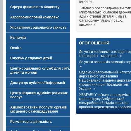
історії »
Сфера фінансів та бюджету
Згідно з розпорядженням гол
Миколаївської обласної держав
адміністрації Віталія Кіма за
Агропромисловий комплекс
багаторічну плідну працю,
високий »
Управління соціального захисту
Культура
ОГОЛОШЕННЯ
Освіта
До уваги керівників закладів тор
та інтернет - магазинів. »
Служба у справах дітей
До уваги власників закладів торг
»
Центр соціальних служб для сім'ї,
Одеський регіональний інститу
дітей та молоді
державного управління
Національної академії держав
Доступ до публічної інформації
управління при Президентові
України »
Центр надання адміністративних
УВАГА!!!! У зв’язку з пандемією
послуг
коронавірусу Арбузинський
міськрайонний відділ з питань
пробації переведено в особлив
Адміністративні послуги органів
місцевого самоврядування
Регуляторна діяльність