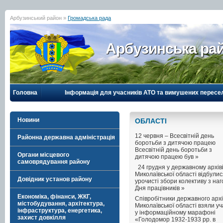
Арбузинський район »
Громадська рада
Арбузинська рай
Головна
Інформація для учасників АТО та вимушених пересе
Новини
ОБЛАСТI
12 червня – Всесвітній день
Районна державна адміністрація
боротьби з дитячою працею
Всесвітній день боротьби з
Органи місцевого
дитячою працею був »
самоврядування району
24 грудня у державному архів
Миколаївської області відбули
Довідник установ району
урочисті збори колективу з на
Дня працівників »
Економіка, фінанси, ЖКГ,
Співробітники державного архі
містобудування, архітектура,
Миколаївської області взяли уч
інфраструктура, енергетика,
у інформаційному марафоні
захист довкілля
«Голодомор 1932-1933 рр. в