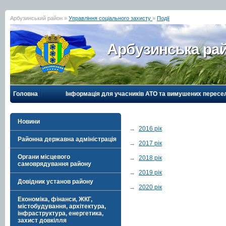
Арбузинський район »
Управління соціального захисту
»
Події
Арбузинська рай
Головна
Інформація для учасників АТО та вимушених пересе
Новини
→
2016 рік
Районна державна адміністрація
→
2017 рік
Органи місцевого
→
2018 рік
самоврядування району
→
2019 рік
Довідник установ району
→
2020 рік
Економіка, фінанси, ЖКГ,
містобудування, архітектура,
інфраструктура, енергетика,
захист довкілля