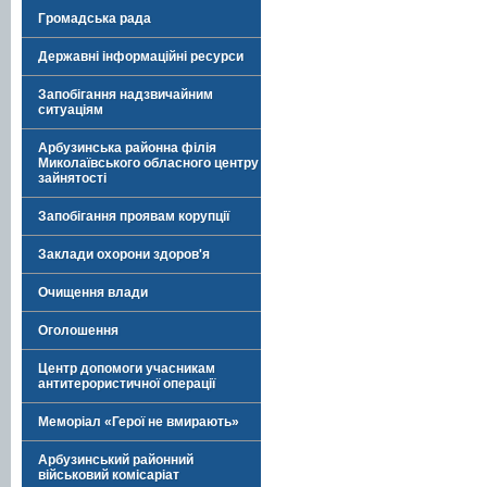
Громадська рада
Державні інформаційні ресурси
Запобігання надзвичайним
ситуаціям
Арбузинська районна філія
Миколаївського обласного центру
зайнятості
Запобігання проявам корупції
Заклади охорони здоров'я
Очищення влади
Оголошення
Центр допомоги учасникам
антитерористичної операції
Меморіал «Герої не вмирають»
Арбузинський районний
військовий комісаріат