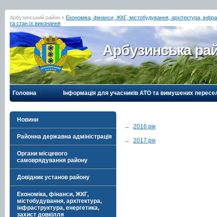
Арбузинський район »
Економіка, фінанси, ЖКГ, містобудування, архітектура, інфра
та стан їх виконання
Арбузинська рай
Головна
Інформація для учасників АТО та вимушених пересе
Новини
→
2016 рік
Районна державна адміністрація
→
2017 рік
Органи місцевого
самоврядування району
Довідник установ району
Економіка, фінанси, ЖКГ,
містобудування, архітектура,
інфраструктура, енергетика,
захист довкілля