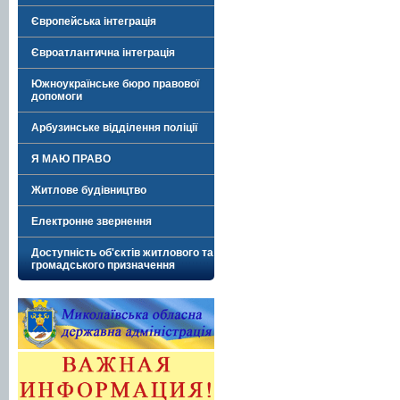
Європейська інтеграція
Євроатлантична інтеграція
Южноукраїнське бюро правової
допомоги
Арбузинське відділення поліції
Я МАЮ ПРАВО
Житлове будівництво
Електронне звернення
Доступність об'єктів житлового та
громадського призначення