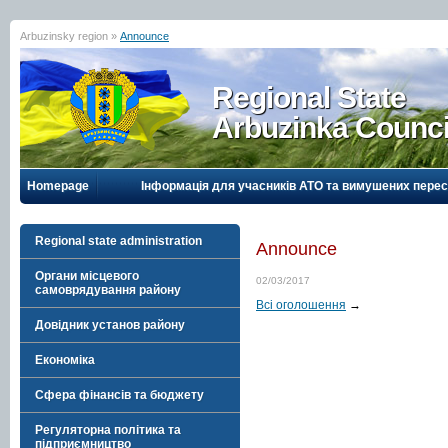
Arbuzinsky region »
Announce
Regional State
Arbuzinka Counci
Homepage
Інформація для учасників АТО та вимушених перес
Regional state administration
Announce
Органи місцевого
02/03/2017
самоврядування району
Всі оголошення
→
Довідник установ району
Економіка
Сфера фінансів та бюджету
Регуляторна політика та
підприємництво