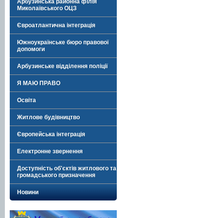
Арбузинська районна філія
Миколаївського ОЦЗ
Євроатлантична інтеграція
Южноукраїнське бюро правової
допомоги
Арбузинське відділення поліції
Я МАЮ ПРАВО
Освіта
Житлове будівництво
Європейська інтеграція
Електронне звернення
Доступність об'єктів житлового та
громадського призначення
Новини