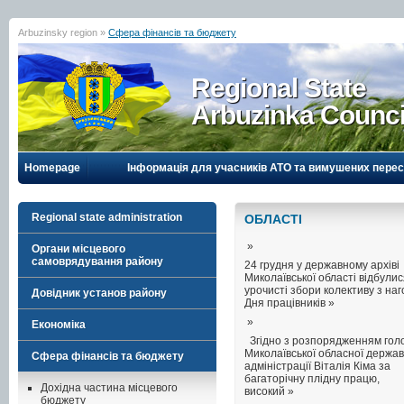
Arbuzinsky region »
Сфера фінансів та бюджету
Regional State
Arbuzinka Counci
Homepage
Інформація для учасників АТО та вимушених перес
Regional state administration
ОБЛАСТI
»
Органи місцевого
самоврядування району
24 грудня у державному архіві
Миколаївської області відбули
урочисті збори колективу з на
Довідник установ району
Дня працівників »
»
Економіка
Згідно з розпорядженням гол
Миколаївської обласної держав
Сфера фінансів та бюджету
адміністрації Віталія Кіма за
багаторічну плідну працю,
Дохідна частина місцевого
високий »
бюджету