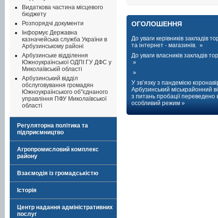
Видаткова частина місцевого
бюджету
Розпорядчі документи
ОГОЛОШЕННЯ
Інформує Державна
До уваги керівників закладів тор
казначейська служба України в
та інтернет - магазинів. »
Арбузинському районі
Арбузинське відділення
До уваги власників закладів торг
Южноукраїнської ОДПІ ГУ ДФС у
»
Миколаївській області
»
Арбузинський відділ
У зв’язку з пандемією коронаві
обслуговування громадян
Арбузинський міськрайонний ві
Южноукраїнського об"єднаного
з питань пробації переведено 
управління ПФУ Миколаївської
особливий режим »
області
Регуляторна політика та
підприємництво
Агропромисловий комплекс
району
Взаємодія із громадськістю
Історія
Центр надання адміністративних
послуг