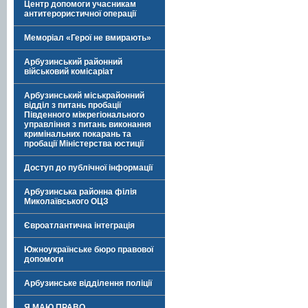
Центр допомоги учасникам
антитерористичної операції
Меморіал «Герої не вмирають»
Арбузинський районний
військовий комісаріат
Арбузинський міськрайонний
відділ з питань пробації
Південного міжрегіонального
управління з питань виконання
кримінальних покарань та
пробації Міністерства юстиції
Доступ до публічної інформації
Арбузинська районна філія
Миколаївського ОЦЗ
Євроатлантична інтеграція
Южноукраїнське бюро правової
допомоги
Арбузинське відділення поліції
Я МАЮ ПРАВО