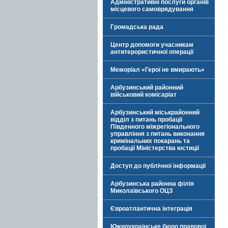
Адміністративні послуги органів
місцевого самоврядування
Громадська рада
Центр допомоги учасникам
антитерористичної операції
Меморіал «Герої не вмирають»
Арбузинський районний
військовий комісаріат
Арбузинський міськрайонний
відділ з питань пробації
Південного міжрегіонального
управління з питань виконання
кримінальних покарань та
пробації Міністерства юстиції
Доступ до публічної інформації
Арбузинська районна філія
Миколаївського ОЦЗ
Євроатлантична інтеграція
Южноукраїнське бюро правової