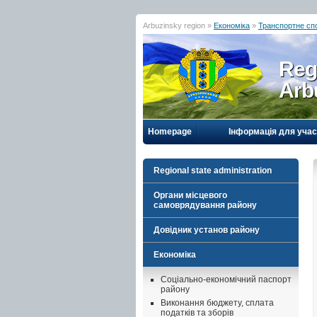
Arbuzinsky region »
Економіка
»
Транспортне сп
Reg
Arb
Homepage
Інформація для учас
Regional state administration
Органи місцевого
самоврядування району
Довідник установ району
Економіка
Соціально-економічний паспорт
району
Виконання бюджету, сплата
податків та зборів