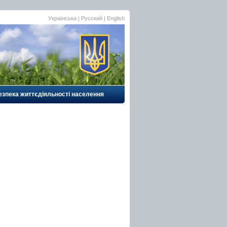
Українська
|
Русский
| English
езпека життєдіяльності населення