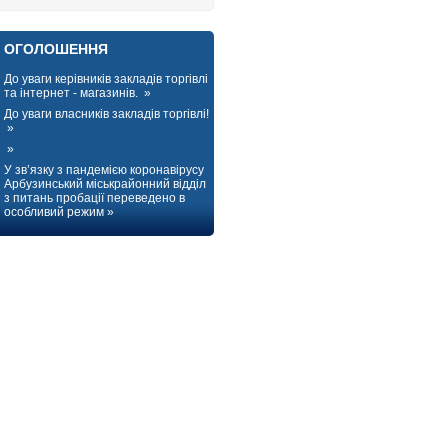
ОГОЛОШЕННЯ
До уваги керівників закладів торгівлі
та інтернет - магазинів. »
До уваги власників закладів торгівлі!
»
»
У зв’язку з пандемією коронавірусу
Арбузинський міськрайонний відділ
з питань пробації переведено в
особливий режим »