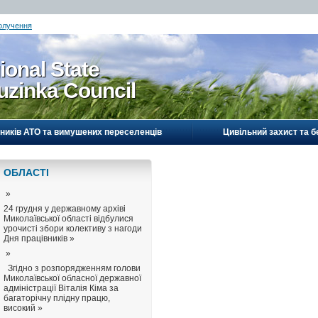
олучення
ional State
uzinka Council
ників АТО та вимушених переселенців
Цивільний захист та б
ОБЛАСТI
»
24 грудня у державному архіві
Миколаївської області відбулися
урочисті збори колективу з нагоди
Дня працівників »
»
Згідно з розпорядженням голови
Миколаївської обласної державної
адміністрації Віталія Кіма за
багаторічну плідну працю,
високий »