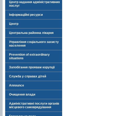
Центр надання адміністративних
послуг
Інформаційні ресурси
Центр
Центральна районна лікарня
Управління соціального захисту
населення
Prevention of extraordinary
situations
Запобігання проявам корупції
Служба у справах дітей
Announce
Очищення влади
Адміністративні послуги органів
місцевого самоврядування