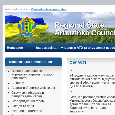
Arbuzinsky region »
Regional state administration
Regional State
Arbuzinka Counci
Homepage
Інформація для учасників АТО та вимушених перес
Regional state administration
ОБЛАСТI
»
Основні завдання та
нормативно-правові засади
24 грудня у державному архіві
діяльності
Миколаївської області відбули
урочисті збори колективу з на
Authority
Дня працівників »
Апарат райдержадміністрації
»
Структурні підрозділи
райдержадміністрації
Згідно з розпорядженням гол
Миколаївської обласної держав
Розпорядження голови
адміністрації Віталія Кіма за
Заходи та події
багаторічну плідну працю,
Звернення громадян
високий »