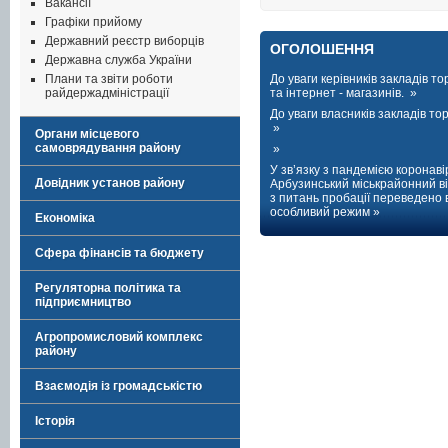
Вакансії
Графіки прийому
Державний реєстр виборців
ОГОЛОШЕННЯ
Державна служба України
Плани та звіти роботи
До уваги керівників закладів тор
райдержадміністрації
та інтернет - магазинів. »
До уваги власників закладів торг
»
Органи місцевого
самоврядування району
»
У зв’язку з пандемією коронаві
Довідник установ району
Арбузинський міськрайонний ві
з питань пробації переведено 
особливий режим »
Економіка
Сфера фінансів та бюджету
Регуляторна політика та
підприємництво
Агропромисловий комплекс
району
Взаємодія із громадськістю
Історія