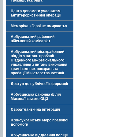
Громадська рада
Центр допомоги учасникам
антитерористичної операції
Меморіал «Герої не вмирають»
Арбузинський районний
військовий комісаріат
Арбузинський міськрайонний
відділ з питань пробації
Південного міжрегіонального
управління з питань виконання
кримінальних покарань та
пробації Міністерства юстиції
Доступ до публічної інформації
Арбузинська районна філія
Миколаївського ОЦЗ
Євроатлантична інтеграція
Южноукраїнське бюро правової
допомоги
Арбузинське відділення поліції