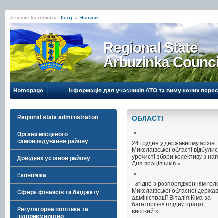
Arbuzinsky region »
Центр
»
Новини
Regional State
Arbuzinka Counci
Homepage
Інформація для учасників АТО та вимушених перес
Regional state administration
ОБЛАСТI
»
Органи місцевого
самоврядування району
24 грудня у державному архіві
Миколаївської області відбули
урочисті збори колективу з на
Довідник установ району
Дня працівників »
»
Економіка
Згідно з розпорядженням гол
Миколаївської обласної держав
Сфера фінансів та бюджету
адміністрації Віталія Кіма за
багаторічну плідну працю,
Регуляторна політика та
високий »
підприємництво