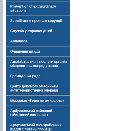
Prevention of extraordinary
situations
Запобігання проявам корупції
Служба у справах дітей
Announce
Очищення влади
Адміністративні послуги органів
місцевого самоврядування
Громадська рада
Центр допомоги учасникам
антитерористичної операції
Меморіал «Герої не вмирають»
Арбузинський районний
військовий комісаріат
Арбузинський міськрайонний
відділ з питань пробації