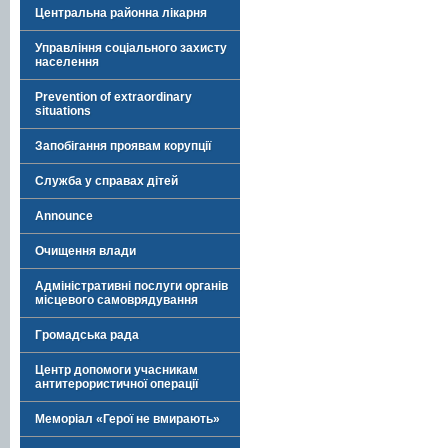
Центральна районна лікарня
Управління соціального захисту
населення
Prevention of extraordinary
situations
Запобігання проявам корупції
Служба у справах дітей
Announce
Очищення влади
Адміністративні послуги органів
місцевого самоврядування
Громадська рада
Центр допомоги учасникам
антитерористичної операції
Меморіал «Герої не вмирають»