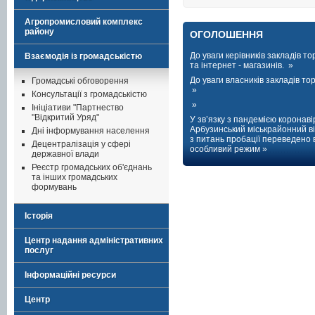
Агропромисловий комплекс
району
ОГОЛОШЕННЯ
До уваги керівників закладів тор
Взаємодія із громадськістю
та інтернет - магазинів. »
До уваги власників закладів торг
Громадські обговорення
»
Консультації з громадськістю
»
Ініціативи "Партнество
"Відкритий Уряд"
У зв’язку з пандемією коронаві
Арбузинський міськрайонний ві
Дні інформування населення
з питань пробації переведено 
Децентралізація у сфері
особливий режим »
державної влади
Реєстр громадських об'єднань
та інших громадських
формувань
Історія
Центр надання адміністративних
послуг
Інформаційні ресурси
Центр