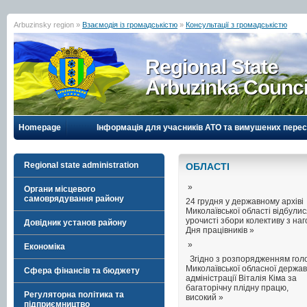
Arbuzinsky region »
Взаємодія із громадськістю
»
Консультації з громадськістю
Regional State
Arbuzinka Counci
Homepage
Інформація для учасників АТО та вимушених перес
Regional state administration
ОБЛАСТI
»
Органи місцевого
самоврядування району
24 грудня у державному архіві
Миколаївської області відбули
урочисті збори колективу з на
Довідник установ району
Дня працівників »
»
Економіка
Згідно з розпорядженням гол
Миколаївської обласної держав
Сфера фінансів та бюджету
адміністрації Віталія Кіма за
багаторічну плідну працю,
Регуляторна політика та
високий »
підприємництво