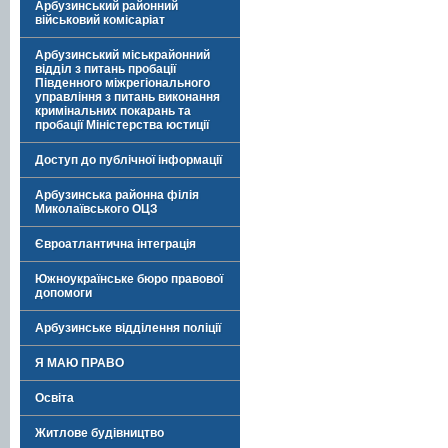
Арбузинський районний
військовий комісаріат
Арбузинський міськрайонний
відділ з питань пробації
Південного міжрегіонального
управління з питань виконання
кримінальних покарань та
пробації Міністерства юстиції
Доступ до публічної інформації
Арбузинська районна філія
Миколаївського ОЦЗ
Євроатлантична інтеграція
Южноукраїнське бюро правової
допомоги
Арбузинське відділення поліції
Я МАЮ ПРАВО
Освіта
Житлове будівництво