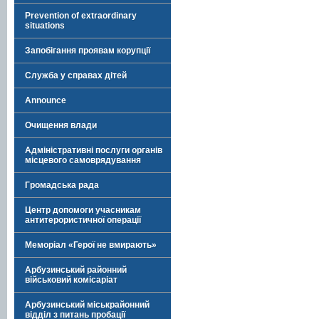
Prevention of extraordinary
situations
Запобігання проявам корупції
Служба у справах дітей
Announce
Очищення влади
Адміністративні послуги органів
місцевого самоврядування
Громадська рада
Центр допомоги учасникам
антитерористичної операції
Меморіал «Герої не вмирають»
Арбузинський районний
військовий комісаріат
Арбузинський міськрайонний
відділ з питань пробації