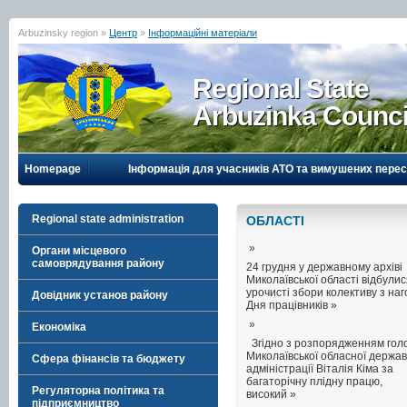
Arbuzinsky region »
Центр
»
Інформаційні матеріали
Regional State
Arbuzinka Counci
Homepage
Інформація для учасників АТО та вимушених перес
Regional state administration
ОБЛАСТI
»
Органи місцевого
самоврядування району
24 грудня у державному архіві
Миколаївської області відбули
урочисті збори колективу з на
Довідник установ району
Дня працівників »
»
Економіка
Згідно з розпорядженням гол
Миколаївської обласної держав
Сфера фінансів та бюджету
адміністрації Віталія Кіма за
багаторічну плідну працю,
Регуляторна політика та
високий »
підприємництво