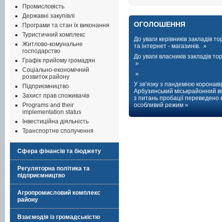
Промисловість
Державні закупівлі
ОГОЛОШЕННЯ
Програми та стан їх виконання
Туристичний комплекс
До уваги керівників закладів тор
Житлово-комунальне
та інтернет - магазинів. »
господарство
До уваги власників закладів торг
Графік прийому громадян
»
Соціально-економічний
»
розвиток району
У зв’язку з пандемією коронаві
Підприємництво
Арбузинський міськрайонний ві
Захист прав споживачів
з питань пробації переведено 
Programs and their
особливий режим »
implementation status
Інвестиційна діяльність
Транспортне сполучення
Сфера фінансів та бюджету
Регуляторна політика та
підприємництво
Агропромисловий комплекс
району
Взаємодія із громадськістю