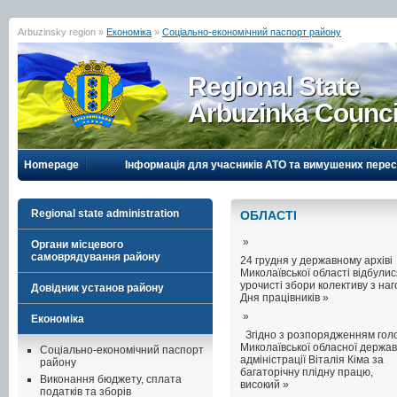
Arbuzinsky region »
Економіка
»
Соціально-економічний паспорт району
Regional State
Arbuzinka Counci
Homepage
Інформація для учасників АТО та вимушених перес
Regional state administration
ОБЛАСТI
»
Органи місцевого
самоврядування району
24 грудня у державному архіві
Миколаївської області відбули
урочисті збори колективу з на
Довідник установ району
Дня працівників »
»
Економіка
Згідно з розпорядженням гол
Миколаївської обласної держав
Соціально-економічний паспорт
адміністрації Віталія Кіма за
району
багаторічну плідну працю,
Виконання бюджету, сплата
високий »
податків та зборів