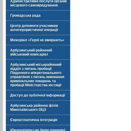
Адміністративні послуги органів
місцевого самоврядування
Громадська рада
Центр допомоги учасникам
антитерористичної операції
Меморіал «Герої не вмирають»
Арбузинський районний
військовий комісаріат
Арбузинський міськрайонний
відділ з питань пробації
Південного міжрегіонального
управління з питань виконання
кримінальних покарань та
пробації Міністерства юстиції
Доступ до публічної інформації
Арбузинська районна філія
Миколаївського ОЦЗ
Євроатлантична інтеграція
Южноукраїнське бюро правової