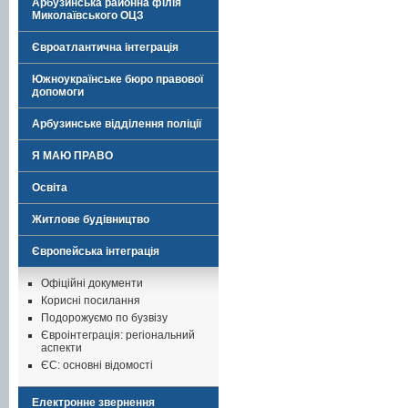
Арбузинська районна філія
Миколаївського ОЦЗ
Євроатлантична інтеграція
Южноукраїнське бюро правової
допомоги
Арбузинське відділення поліції
Я МАЮ ПРАВО
Освіта
Житлове будівництво
Європейська інтеграція
Офіційні документи
Корисні посилання
Подорожуємо по бузвізу
Євроінтеграція: регіональний
аспекти
ЄС: основні відомості
Електронне звернення