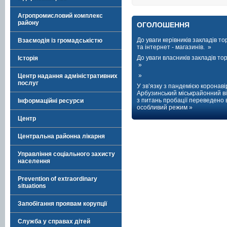
Агропромисловий комплекс
району
ОГОЛОШЕННЯ
До уваги керівників закладів тор
Взаємодія із громадськістю
та інтернет - магазинів. »
До уваги власників закладів торг
Історія
»
»
Центр надання адміністративних
послуг
У зв’язку з пандемією коронаві
Арбузинський міськрайонний ві
з питань пробації переведено 
Інформаційні ресурси
особливий режим »
Центр
Центральна районна лікарня
Управління соціального захисту
населення
Prevention of extraordinary
situations
Запобігання проявам корупції
Служба у справах дітей