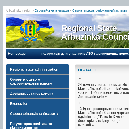
Arbuzinsky region »
Європейська інтеграція
»
Євроінтеграція: регіональний аспекти
Regional State
Arbuzinka Counci
Homepage
Інформація для учасників АТО та вимушених перес
Regional state administration
ОБЛАСТI
»
Органи місцевого
самоврядування району
24 грудня у державному архіві
Миколаївської області відбули
урочисті збори колективу з на
Довідник установ району
Дня працівників »
»
Економіка
Згідно з розпорядженням гол
Миколаївської обласної держав
Сфера фінансів та бюджету
адміністрації Віталія Кіма за
багаторічну плідну працю,
Регуляторна політика та
високий »
підприємництво