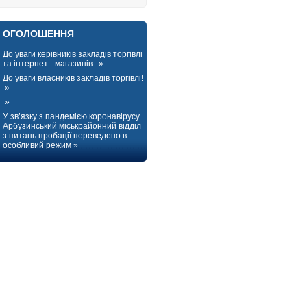
ОГОЛОШЕННЯ
До уваги керівників закладів торгівлі
та інтернет - магазинів. »
До уваги власників закладів торгівлі!
»
»
У зв’язку з пандемією коронавірусу
Арбузинський міськрайонний відділ
з питань пробації переведено в
особливий режим »