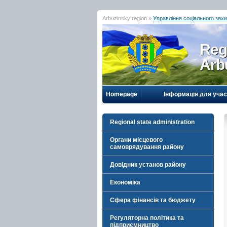
Arbuzinsky region »
Управління соціального зах
Reg
Arb
Homepage
Інформація для учас
Regional state administration
Органи місцевого
самоврядування району
Довідник установ району
Економіка
Сфера фінансів та бюджету
Регуляторна політика та
підприємництво