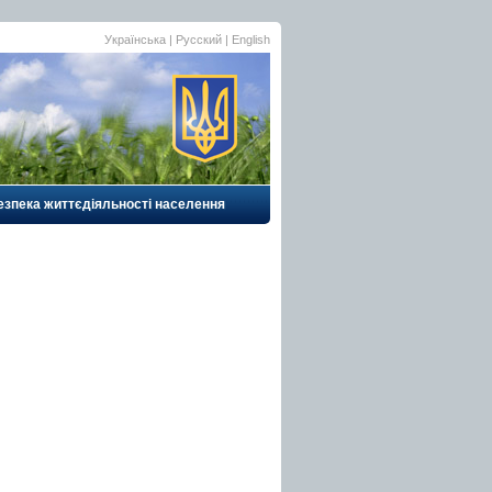
Українська
|
Русский
| English
езпека життєдіяльності населення