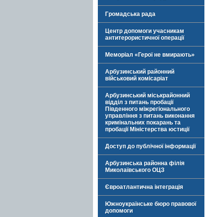
Громадська рада
Центр допомоги учасникам
антитерористичної операції
Меморіал «Герої не вмирають»
Арбузинський районний
військовий комісаріат
Арбузинський міськрайонний
відділ з питань пробації
Південного міжрегіонального
управління з питань виконання
кримінальних покарань та
пробації Міністерства юстиції
Доступ до публічної інформації
Арбузинська районна філія
Миколаївського ОЦЗ
Євроатлантична інтеграція
Южноукраїнське бюро правової
допомоги