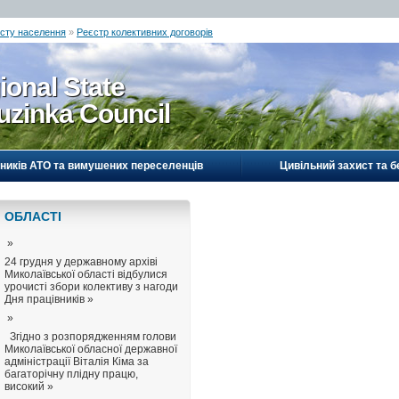
исту населення
»
Реєстр колективних договорів
ional State
uzinka Council
ників АТО та вимушених переселенців
Цивільний захист та б
ОБЛАСТI
»
24 грудня у державному архіві
Миколаївської області відбулися
урочисті збори колективу з нагоди
Дня працівників »
»
Згідно з розпорядженням голови
Миколаївської обласної державної
адміністрації Віталія Кіма за
багаторічну плідну працю,
високий »