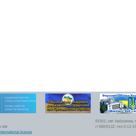
55301, смт Арбузинка, 
 site
(+380)5132, тел.3-12-33
nternational license