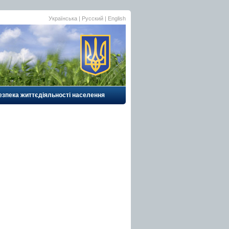
Українська
|
Русский
| English
езпека життєдіяльності населення