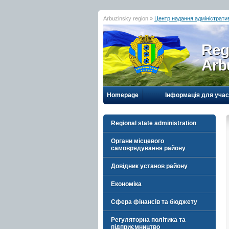
Arbuzinsky region »
Центр надання адміністрати
Reg
Arb
Homepage
Інформація для учас
Regional state administration
Органи місцевого
самоврядування району
Довідник установ району
Економіка
Сфера фінансів та бюджету
Регуляторна політика та
підприємництво