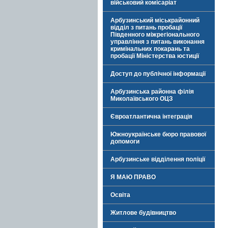
військовий комісаріат
Арбузинський міськрайонний
відділ з питань пробації
Південного міжрегіонального
управління з питань виконання
кримінальних покарань та
пробації Міністерства юстиції
Доступ до публічної інформації
Арбузинська районна філія
Миколаївського ОЦЗ
Євроатлантична інтеграція
Южноукраїнське бюро правової
допомоги
Арбузинське відділення поліції
Я МАЮ ПРАВО
Освіта
Житлове будівництво