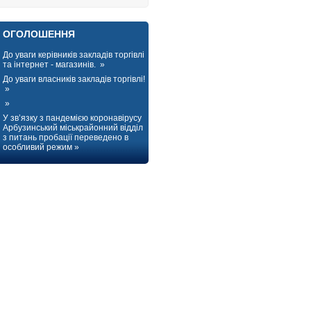
ОГОЛОШЕННЯ
До уваги керівників закладів торгівлі
та інтернет - магазинів. »
До уваги власників закладів торгівлі!
»
»
У зв’язку з пандемією коронавірусу
Арбузинський міськрайонний відділ
з питань пробації переведено в
особливий режим »