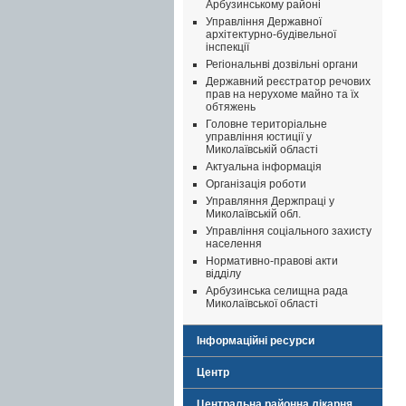
Арбузинському районі
Управління Державної
архітектурно-будівельної
інспекції
Регіональнві дозвільні органи
Державний реєстратор речових
прав на нерухоме майно та їх
обтяжень
Головне територіальне
управління юстиції у
Миколаївській області
Актуальна інформація
Організація роботи
Управляння Держпраці у
Миколаївській обл.
Управління соціального захисту
населення
Нормативно-правові акти
відділу
Арбузинська селищна рада
Миколаївської області
Інформаційні ресурси
Центр
Центральна районна лікарня