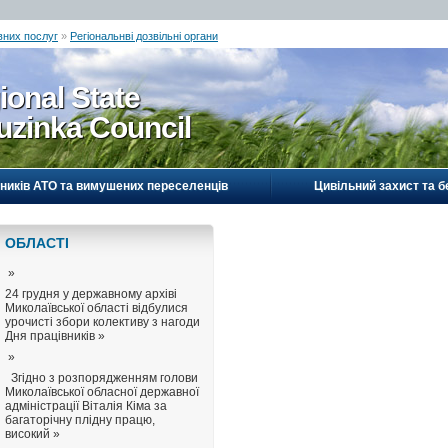
вних послуг
»
Регіональнві дозвільні органи
ional State
uzinka Council
ників АТО та вимушених переселенців
Цивільний захист та б
ОБЛАСТI
»
24 грудня у державному архіві
Миколаївської області відбулися
урочисті збори колективу з нагоди
Дня працівників »
»
Згідно з розпорядженням голови
Миколаївської обласної державної
адміністрації Віталія Кіма за
багаторічну плідну працю,
високий »