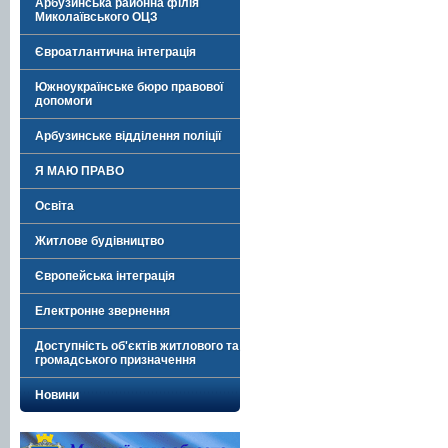
Арбузинська районна філія
Миколаївського ОЦЗ
Євроатлантична інтеграція
Южноукраїнське бюро правової
допомоги
Арбузинське відділення поліції
Я МАЮ ПРАВО
Освіта
Житлове будівництво
Європейська інтеграція
Електронне звернення
Доступність об'єктів житлового та
громадського призначення
Новини