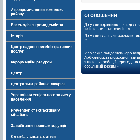
Агропромисловий комплекс
району
ОГОЛОШЕННЯ
До уваги керівників закладів тор
Взаємодія із громадськістю
та інтернет - магазинів. »
До уваги власників закладів торг
Історія
»
»
Центр надання адміністративних
послуг
У зв’язку з пандемією коронаві
Арбузинський міськрайонний ві
з питань пробації переведено 
Інформаційні ресурси
особливий режим »
Центр
Центральна районна лікарня
Управління соціального захисту
населення
Prevention of extraordinary
situations
Запобігання проявам корупції
Служба у справах дітей