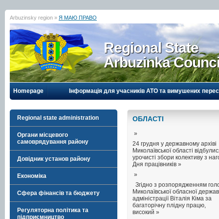
Arbuzinsky region »
Я МАЮ ПРАВО
Regional State
Arbuzinka Counci
Homepage
Інформація для учасників АТО та вимушених перес
Regional state administration
ОБЛАСТI
»
Органи місцевого
самоврядування району
24 грудня у державному архіві
Миколаївської області відбули
урочисті збори колективу з на
Довідник установ району
Дня працівників »
»
Економіка
Згідно з розпорядженням гол
Миколаївської обласної держав
Сфера фінансів та бюджету
адміністрації Віталія Кіма за
багаторічну плідну працю,
Регуляторна політика та
високий »
підприємництво