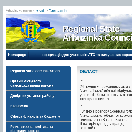
Arbuzinsky region »
Історія
»
Гаряча лінія
Regional State
Arbuzinka Counci
Homepage
Інформація для учасників АТО та вимушених перес
Regional state administration
ОБЛАСТI
»
Органи місцевого
самоврядування району
24 грудня у державному архіві
Миколаївської області відбули
урочисті збори колективу з на
Довідник установ району
Дня працівників »
»
Економіка
Згідно з розпорядженням гол
Миколаївської обласної держав
Сфера фінансів та бюджету
адміністрації Віталія Кіма за
багаторічну плідну працю,
Регуляторна політика та
високий »
підприємництво