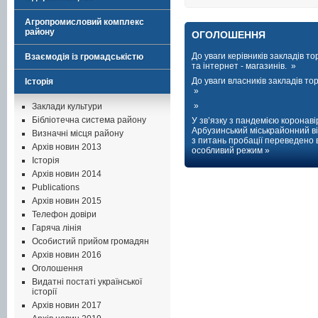
Агропромисловий комплекс
району
ОГОЛОШЕННЯ
До уваги керівників закладів тор
Взаємодія із громадськістю
та інтернет - магазинів. »
До уваги власників закладів торг
Історія
»
»
Заклади культури
Бібліотечна система району
У зв’язку з пандемією коронаві
Арбузинський міськрайонний ві
Визначні місця району
з питань пробації переведено 
Архів новин 2013
особливий режим »
Історія
Архів новин 2014
Publications
Архів новин 2015
Телефон довіри
Гаряча лінія
Особистий прийом громадян
Архів новин 2016
Оголошення
Видатні постаті української
історії
Архів новин 2017