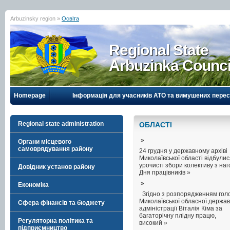
Arbuzinsky region »
Освіта
Regional State
Arbuzinka Counci
Homepage
Інформація для учасників АТО та вимушених перес
Regional state administration
ОБЛАСТI
»
Органи місцевого
самоврядування району
24 грудня у державному архіві
Миколаївської області відбули
урочисті збори колективу з на
Довідник установ району
Дня працівників »
»
Економіка
Згідно з розпорядженням гол
Миколаївської обласної держав
Сфера фінансів та бюджету
адміністрації Віталія Кіма за
багаторічну плідну працю,
Регуляторна політика та
високий »
підприємництво