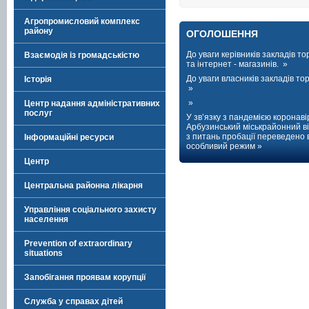
Агропромисловий комплекс
району
ОГОЛОШЕННЯ
До уваги керівників закладів тор
Взаємодія із громадськістю
та інтернет - магазинів. »
До уваги власників закладів торг
Історія
»
»
Центр надання адміністративних
послуг
У зв’язку з пандемією коронаві
Арбузинський міськрайонний ві
з питань пробації переведено 
Інформаційні ресурси
особливий режим »
Центр
Центральна районна лікарня
Управління соціального захисту
населення
Prevention of extraordinary
situations
Запобігання проявам корупції
Служба у справах дітей