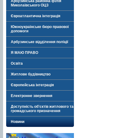
Арбузинська районна філія
Миколаївського ОЦЗ
Євроатлантична інтеграція
Южноукраїнське бюро правової
допомоги
Арбузинське відділення поліції
Я МАЮ ПРАВО
Освіта
Житлове будівництво
Європейська інтеграція
Електронне звернення
Доступність об'єктів житлового та
громадського призначення
Новини