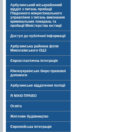
Арбузинський міськрайонний
відділ з питань пробації
Південного міжрегіонального
управління з питань виконання
кримінальних покарань та
пробації Міністерства юстиції
Доступ до публічної інформації
Арбузинська районна філія
Миколаївського ОЦЗ
Євроатлантична інтеграція
Южноукраїнське бюро правової
допомоги
Арбузинське відділення поліції
Я МАЮ ПРАВО
Освіта
Житлове будівництво
Європейська інтеграція