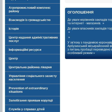
Агропромисловий комплекс
району
ОГОЛОШЕННЯ
До уваги керівників закладів тор
Взаємодія із громадськістю
та інтернет - магазинів. »
До уваги власників закладів торг
Історія
»
»
Центр надання адміністративних
послуг
У зв’язку з пандемією коронаві
Арбузинський міськрайонний ві
з питань пробації переведено 
Інформаційні ресурси
особливий режим »
Центр
Центральна районна лікарня
Управління соціального захисту
населення
Prevention of extraordinary
situations
Запобігання проявам корупції
Служба у справах дітей