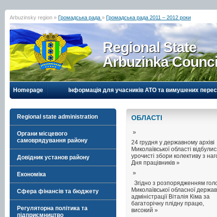
Arbuzinsky region »
Громадська рада
»
Громадська рада 2011 – 2012 роки
Regional State
Arbuzinka Counci
Homepage
Інформація для учасників АТО та вимушених перес
Regional state administration
ОБЛАСТI
»
Органи місцевого
самоврядування району
24 грудня у державному архіві
Миколаївської області відбули
урочисті збори колективу з на
Довідник установ району
Дня працівників »
»
Економіка
Згідно з розпорядженням гол
Миколаївської обласної держав
Сфера фінансів та бюджету
адміністрації Віталія Кіма за
багаторічну плідну працю,
Регуляторна політика та
високий »
підприємництво