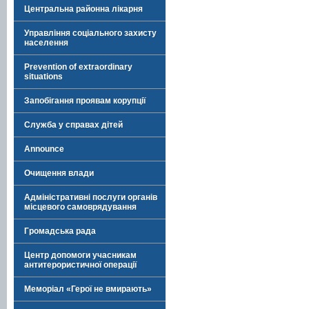
Центральна районна лікарня
Управління соціального захисту
населення
Prevention of extraordinary
situations
Запобігання проявам корупції
Служба у справах дітей
Announce
Очищення влади
Адміністративні послуги органів
місцевого самоврядування
Громадська рада
Центр допомоги учасникам
антитерористичної операції
Меморіал «Герої не вмирають»