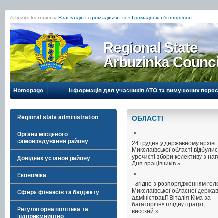
Arbuzinsky region »
Взаємодія із громадськістю
»
Громадські обговорення
Regional State
Arbuzinka Counci
Homepage
Інформація для учасників АТО та вимушених перес
Regional state administration
ОБЛАСТI
»
Органи місцевого
самоврядування району
24 грудня у державному архіві
Миколаївської області відбули
урочисті збори колективу з на
Довідник установ району
Дня працівників »
»
Економіка
Згідно з розпорядженням гол
Миколаївської обласної держав
Сфера фінансів та бюджету
адміністрації Віталія Кіма за
багаторічну плідну працю,
Регуляторна політика та
високий »
підприємництво