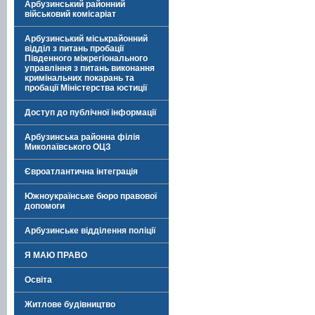
Арбузинський районний
військовий комісаріат
Арбузинський міськрайонний
відділ з питань пробації
Південного міжрегіонального
управління з питань виконання
кримінальних покарань та
пробації Міністерства юстиції
Доступ до публічної інформації
Арбузинська районна філія
Миколаївського ОЦЗ
Євроатлантична інтеграція
Южноукраїнське бюро правової
допомоги
Арбузинське відділення поліції
Я МАЮ ПРАВО
Освіта
Житлове будівництво