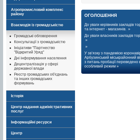
Агропромисловий комплекс
району
ОГОЛОШЕННЯ
До уваги керівників закладів тор
Взаємодія із громадськістю
та інтернет - магазинів. »
До уваги власників закладів торг
Громадські обговорення
»
Консультації з громадськістю
»
Ініціативи "Партнество
"Відкритий Уряд"
У зв’язку з пандемією коронаві
Арбузинський міськрайонний ві
Дні інформування населення
з питань пробації переведено 
Децентралізація у сфері
особливий режим »
державної влади
Реєстр громадських об'єднань
та інших громадських
формувань
Історія
Центр надання адміністративних
послуг
Інформаційні ресурси
Центр