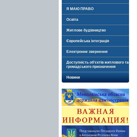
Я МАЮ ПРАВО
Освіта
Житлове будівництво
Європейська інтеграція
Електронне звернення
Доступність об'єктів житлового та
громадського призначення
Новини