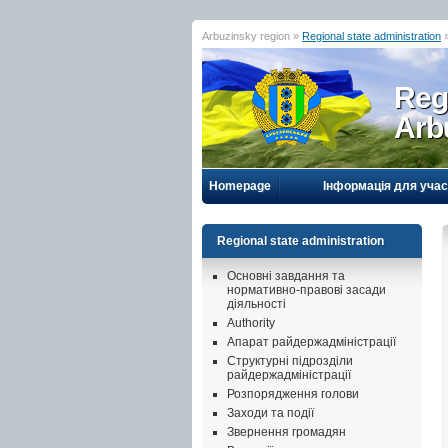
Arbuzinsky region »
Regional state administration
Reg
Arb
Homepage
Інформація для учас
Regional state administration
Основні завдання та
нормативно-правові засади
діяльності
Authority
Апарат райдержадміністрації
Структурні підрозділи
райдержадміністрації
Розпорядження голови
Заходи та події
Звернення громадян