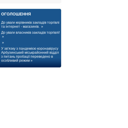
ОГОЛОШЕННЯ
До уваги керівників закладів торгівлі
та інтернет - магазинів. »
До уваги власників закладів торгівлі!
»
»
У зв’язку з пандемією коронавірусу
Арбузинський міськрайонний відділ
з питань пробації переведено в
особливий режим »