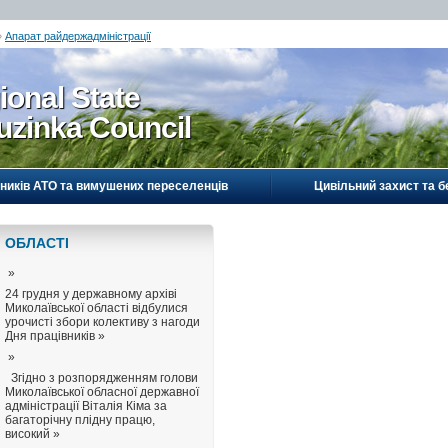
»
Апарат райдержадміністрації
ional State
uzinka Council
ників АТО та вимушених переселенців
Цивільний захист та б
ОБЛАСТI
»
24 грудня у державному архіві
Миколаївської області відбулися
урочисті збори колективу з нагоди
Дня працівників »
»
Згідно з розпорядженням голови
Миколаївської обласної державної
адміністрації Віталія Кіма за
багаторічну плідну працю,
високий »