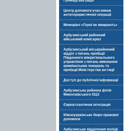
Громадська рада
Центр допомоги учасникам
антитерористичної операції
Меморіал «Герої не вмирають»
Арбузинський районний
військовий комісаріат
Арбузинський міськрайонний
відділ з питань пробації
Південного міжрегіонального
управління з питань виконання
кримінальних покарань та
пробації Міністерства юстиції
Доступ до публічної інформації
Арбузинська районна філія
Миколаївського ОЦЗ
Євроатлантична інтеграція
Южноукраїнське бюро правової
допомоги
Арбузинське відділення поліції