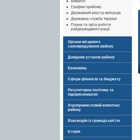
Вакансії
Графіки прийому
Державний реєстр виборців
Державна служба України
Плани та звіти роботи
райдержадміністрації
Органи місцевого
самоврядування району
Довідник установ району
Економіка
Сфера фінансів та бюджету
Регуляторна політика та
підприємництво
Агропромисловий комплекс
району
Взаємодія із громадськістю
Історія