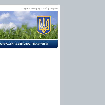
Українська
|
Русский
| English
езпека життєдіяльності населення