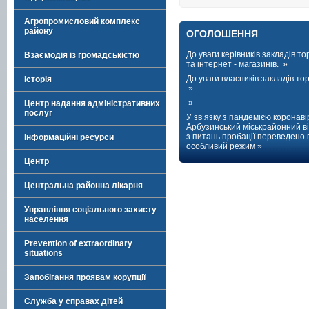
Агропромисловий комплекс
району
ОГОЛОШЕННЯ
До уваги керівників закладів тор
Взаємодія із громадськістю
та інтернет - магазинів. »
До уваги власників закладів торг
Історія
»
»
Центр надання адміністративних
послуг
У зв’язку з пандемією коронаві
Арбузинський міськрайонний ві
з питань пробації переведено 
Інформаційні ресурси
особливий режим »
Центр
Центральна районна лікарня
Управління соціального захисту
населення
Prevention of extraordinary
situations
Запобігання проявам корупції
Служба у справах дітей