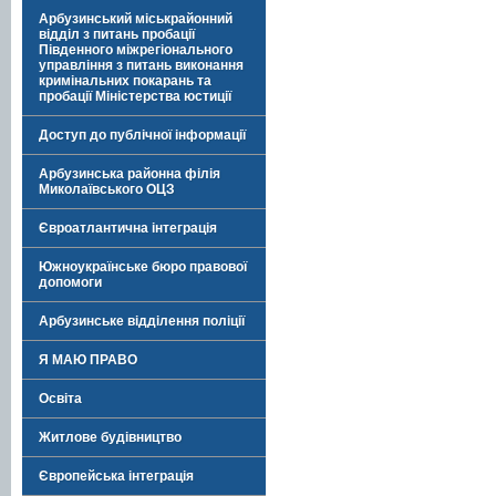
Арбузинський міськрайонний
відділ з питань пробації
Південного міжрегіонального
управління з питань виконання
кримінальних покарань та
пробації Міністерства юстиції
Доступ до публічної інформації
Арбузинська районна філія
Миколаївського ОЦЗ
Євроатлантична інтеграція
Южноукраїнське бюро правової
допомоги
Арбузинське відділення поліції
Я МАЮ ПРАВО
Освіта
Житлове будівництво
Європейська інтеграція