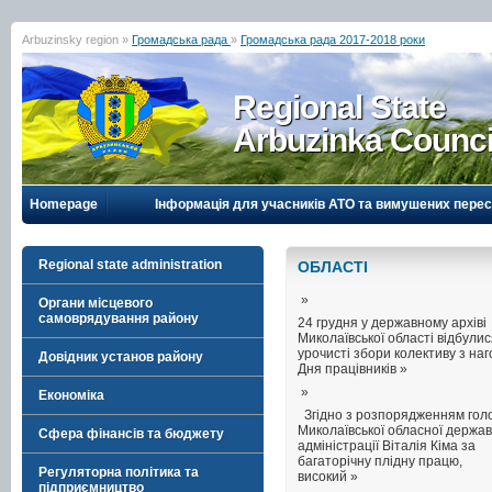
Arbuzinsky region »
Громадська рада
»
Громадська рада 2017-2018 роки
Regional State
Arbuzinka Counci
Homepage
Інформація для учасників АТО та вимушених перес
Regional state administration
ОБЛАСТI
»
Органи місцевого
самоврядування району
24 грудня у державному архіві
Миколаївської області відбули
урочисті збори колективу з на
Довідник установ району
Дня працівників »
»
Економіка
Згідно з розпорядженням гол
Миколаївської обласної держав
Сфера фінансів та бюджету
адміністрації Віталія Кіма за
багаторічну плідну працю,
Регуляторна політика та
високий »
підприємництво