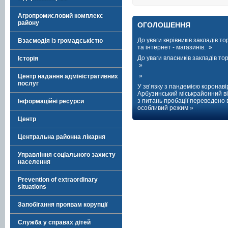
Агропромисловий комплекс
району
ОГОЛОШЕННЯ
До уваги керівників закладів тор
Взаємодія із громадськістю
та інтернет - магазинів. »
До уваги власників закладів торг
Історія
»
»
Центр надання адміністративних
послуг
У зв’язку з пандемією коронаві
Арбузинський міськрайонний ві
з питань пробації переведено 
Інформаційні ресурси
особливий режим »
Центр
Центральна районна лікарня
Управління соціального захисту
населення
Prevention of extraordinary
situations
Запобігання проявам корупції
Служба у справах дітей