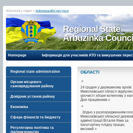
Arbuzinsky region »
Інформаційні ресурси
Regional State
Arbuzinka Counci
Homepage
Інформація для учасників АТО та вимушених перес
Regional state administration
ОБЛАСТI
»
Органи місцевого
самоврядування району
24 грудня у державному архіві
Миколаївської області відбули
урочисті збори колективу з на
Довідник установ району
Дня працівників »
»
Економіка
Згідно з розпорядженням гол
Миколаївської обласної держав
Сфера фінансів та бюджету
адміністрації Віталія Кіма за
багаторічну плідну працю,
Регуляторна політика та
високий »
підприємництво