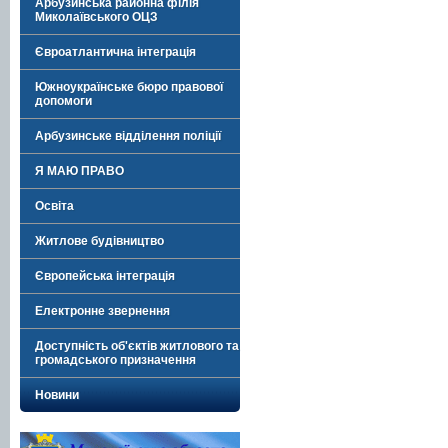
Арбузинська районна філія
Миколаївського ОЦЗ
Євроатлантична інтеграція
Южноукраїнське бюро правової
допомоги
Арбузинське відділення поліції
Я МАЮ ПРАВО
Освіта
Житлове будівництво
Європейська інтеграція
Електронне звернення
Доступність об'єктів житлового та
громадського призначення
Новини