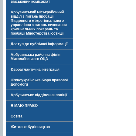
військовий комісаріат
Арбузинський міськрайонний
відділ з питань пробації
Південного міжрегіонального
управління з питань виконання
кримінальних покарань та
пробації Міністерства юстиції
Доступ до публічної інформації
Арбузинська районна філія
Миколаївського ОЦЗ
Євроатлантична інтеграція
Южноукраїнське бюро правової
допомоги
Арбузинське відділення поліції
Я МАЮ ПРАВО
Освіта
Житлове будівництво