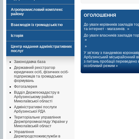
Агропромисловий комплекс
району
ОГОЛОШЕННЯ
До уваги керівників закладів тор
Взаємодія із громадськістю
та інтернет - магазинів. »
До уваги власників закладів торг
Історія
»
»
Центр надання адміністративних
послуг
У зв’язку з пандемією коронаві
Арбузинський міськрайонний ві
з питань пробації переведено 
Законодавча база
особливий режим »
Державний реєстратор
юридичних осіб, фізичних осіб-
підприємців та громадських
формувань
Фотогалерея
Відділ Держгеокадастру в
Арбузинському районі
Миколаївської області
Адміністративні послуги
Арбузинської РДА
Територіальне управління
Держгірпромнагляду України у
Миколаївській област
Управління
Держпродспоживслужби в