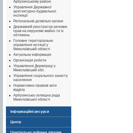
Арбузинському районі
Управління Державної
архітектурно-будівельної
інспекції
Регіональнві дозвільні органи
Державний реєстратор речових
прав на нерухоме майно та їх
обтяжень
Головне територіальне
управління юстиції у
Миколаївській області
Актуальна інформація
Організація роботи
Управляння Держпраці у
Миколаївській обл.
Управління соціального захисту
населення
Нормативно-правові акти
відділу
Арбузинська селищна рада
Миколаївської області
Інформаційні ресурси
Центр
Центральна районна лікарня