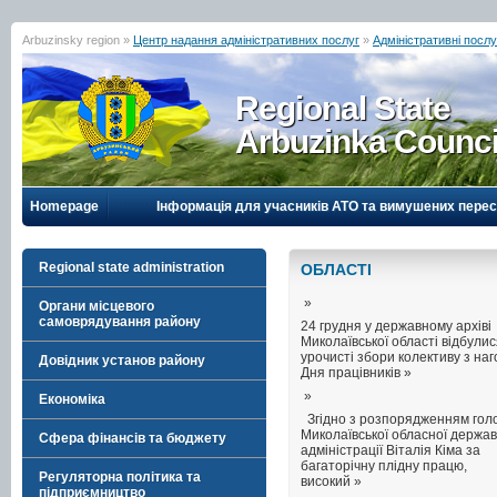
Arbuzinsky region »
Центр надання адміністративних послуг
»
Адміністративні посл
Regional State
Arbuzinka Counci
Homepage
Інформація для учасників АТО та вимушених перес
Regional state administration
ОБЛАСТI
»
Органи місцевого
самоврядування району
24 грудня у державному архіві
Миколаївської області відбули
урочисті збори колективу з на
Довідник установ району
Дня працівників »
»
Економіка
Згідно з розпорядженням гол
Миколаївської обласної держав
Сфера фінансів та бюджету
адміністрації Віталія Кіма за
багаторічну плідну працю,
Регуляторна політика та
високий »
підприємництво