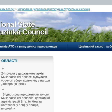
вних послуг
»
Управління Державної архітектурно-будівельної інспекції
ional State
uzinka Council
ників АТО та вимушених переселенців
Цивільний захист та б
ОБЛАСТI
»
24 грудня у державному архіві
Миколаївської області відбулися
урочисті збори колективу з нагоди
Дня працівників »
»
Згідно з розпорядженням голови
Миколаївської обласної державної
адміністрації Віталія Кіма за
багаторічну плідну працю,
високий »