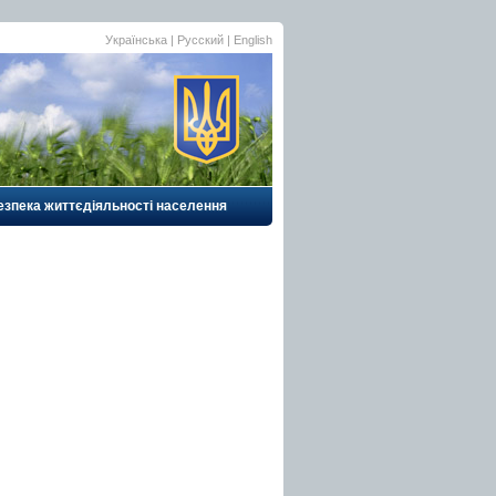
Українська
|
Русский
| English
езпека життєдіяльності населення