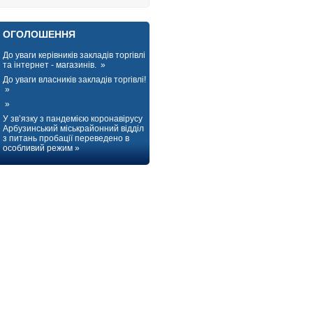
ОГОЛОШЕННЯ
До уваги керівників закладів торгівлі
та інтернет - магазинів. »
До уваги власників закладів торгівлі!
»
»
У зв’язку з пандемією коронавірусу
Арбузинський міськрайонний відділ
з питань пробації переведено в
особливий режим »