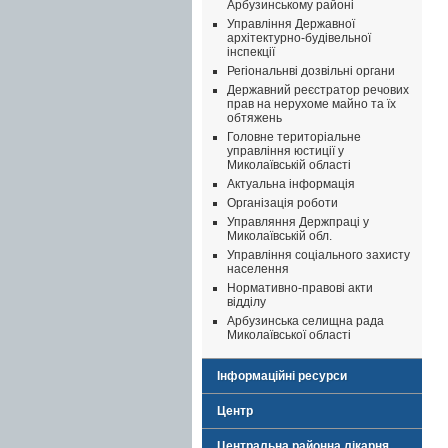
Арбузинському районі
Управління Державної
архітектурно-будівельної
інспекції
Регіональнві дозвільні органи
Державний реєстратор речових
прав на нерухоме майно та їх
обтяжень
Головне територіальне
управління юстиції у
Миколаївській області
Актуальна інформація
Організація роботи
Управляння Держпраці у
Миколаївській обл.
Управління соціального захисту
населення
Нормативно-правові акти
відділу
Арбузинська селищна рада
Миколаївської області
Інформаційні ресурси
Центр
Центральна районна лікарня