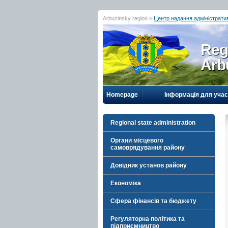
Arbuzinsky region »
Центр надання адміністрати
Reg
Arb
Homepage
Інформація для учас
Regional state administration
Органи місцевого
самоврядування району
Довідник установ району
Економіка
Сфера фінансів та бюджету
Регуляторна політика та
підприємництво