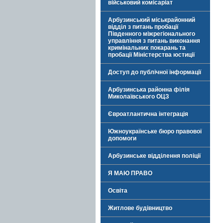
військовий комісаріат
Арбузинський міськрайонний
відділ з питань пробації
Південного міжрегіонального
управління з питань виконання
кримінальних покарань та
пробації Міністерства юстиції
Доступ до публічної інформації
Арбузинська районна філія
Миколаївського ОЦЗ
Євроатлантична інтеграція
Южноукраїнське бюро правової
допомоги
Арбузинське відділення поліції
Я МАЮ ПРАВО
Освіта
Житлове будівництво