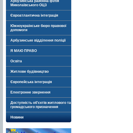
Арбузинська районна філія
Миколаївського ОЦЗ
Євроатлантична інтеграція
Южноукраїнське бюро правової
допомоги
Арбузинське відділення поліції
Я МАЮ ПРАВО
Освіта
Житлове будівництво
Європейська інтеграція
Електронне звернення
Доступність об'єктів житлового та
громадського призначення
Новини