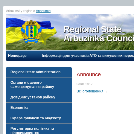
Arbuzinsky region »
Announce
Regional State
Arbuzinka Counci
Homepage
Інформація для учасників АТО та вимушених перес
Regional state administration
Announce
Органи місцевого
03/01/2017
самоврядування району
Всі оголошення
→
Довідник установ району
Економіка
Сфера фінансів та бюджету
Регуляторна політика та
підприємництво