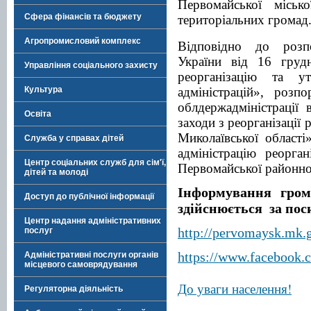
Первомайської місько
Сфера фінансів та бюджету
територіальних громад
Агропромисловий комплекс
Відповідно до розп
України від 16 гру
Управління соціального захисту
реорганізацію та у
Культура
адміністрацій», розп
облдержадміністрації
Освіта
заходи з реорганізації
Миколаївської област
Служба у справах дітей
адміністрацію реорга
Центр соціальних служб для сім'ї,
Первомайської районної
дітей та молоді
Інформування гром
Доступ до публічної інформації
здійснюється за по
Центр надання адміністративних
http://pervomaysk.mk.
послуг
https://www.facebook
Адміністративні послуги органів
місцевого самоврядування
До уваги населення!
Регуляторна діяльність