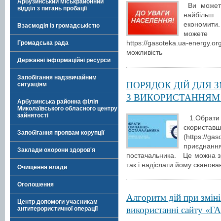
Арбузинський міськрайонний
Ви можете
відділ з питань пробації
найбільш
економити.
Взаємодія із громадськістю
можете 
https://gasoteka.ua-energy.
Громадська рада
можливість
Державні інформаційні ресурси
Запобігання надзвичайним
ПОРЯДОК ДІЙ ДЛЯ 
ситуаціям
З ВИКОРИСТАННЯМ 
Арбузинська районна філія
Миколаївського обласного центру
зайнятості
1.Обрати 
скорис
Запобігання проявам корупції
(https://g
приєднан
Заклади охорони здоров'я
постачальника. Це можна зр
так і надіслати йому сканов
Очищення влади
Оголошення
Алгоритм дій при зміні
Центр допомоги учасникам
використанні сайту «
антитерористичної операції