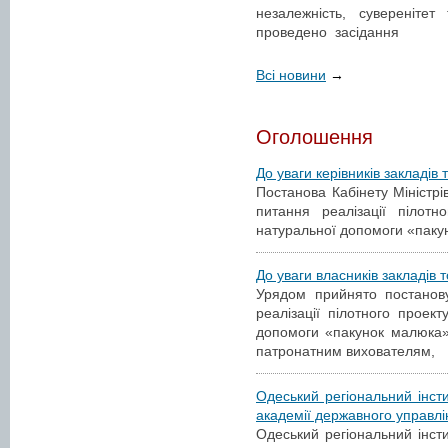
незалежність, суверенітет
проведено засідання
Всі новини
→
Оголошення
До уваги керівників закладів т
Постанова Кабінету Міністрі
питання реалізації пілотн
натуральної допомоги «паку
До уваги власників закладів то
Урядом прийнято постанов
реалізації пілотного проект
допомоги «пакунок малюка»
патронатним вихователям,
Одеський регіональний інст
академії державного управлі
Одеський регіональний інст