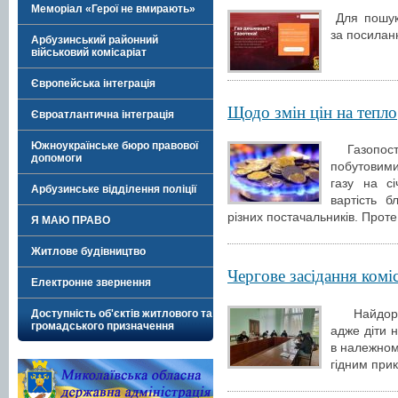
Меморіал «Герої не вмирають»
Для пошук
за посиланн
Арбузинський районний
військовий комісаріат
Європейська інтеграція
Щодо змін цін на тепло,
Євроатлантична інтеграція
Южноукраїнське бюро правової
Газопост
допомоги
побутовим
газу на с
Арбузинське відділення поліції
вартість 
різних постачальників. Проте
Я МАЮ ПРАВО
Житлове будівництво
Чергове засідання коміс
Електронне звернення
Найдорожч
Доступність об'єктів житлового та
громадського призначення
адже діти 
в належному
гідним при