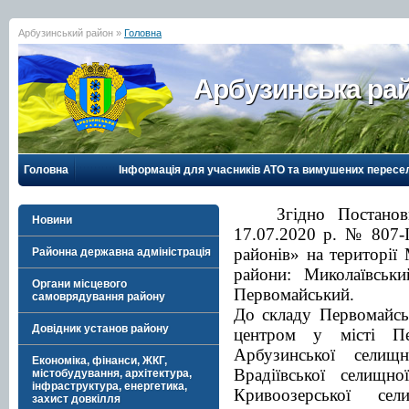
Арбузинський район »
Головна
Арбузинська рай
Головна
Інформація для учасників АТО та вимушених пересе
Згідно Постано
Новини
17.07.2020 р. № 807-
районів» на території 
Районна державна адміністрація
райони: Миколаївськи
Органи місцевого
Первомайський.
самоврядування району
До складу Первомайсь
Довідник установ району
центром у місті Пе
Арбузинської селищно
Економіка, фінанси, ЖКГ,
Врадіївської селищної
містобудування, архітектура,
інфраструктура, енергетика,
Кривоозерської сели
захист довкілля