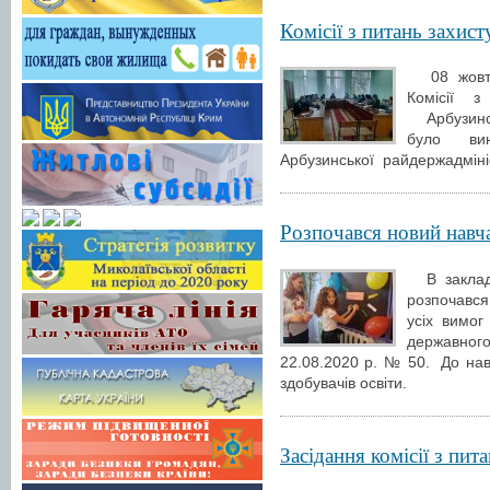
Комісії з питань захис
08 жовтня
Комісії 
Арбузинсь
було вин
Арбузинської райдержадміні
Розпочався новий навч
В заклада
розпочавс
усіх вимо
державно
22.08.2020 р. № 50. До нав
здобувачів освіти.
Засідання комісії з пит