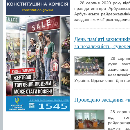
28 серпня 2020 року відбул
прав дитини при Арбузинські
Арбузинської райдержадм
засіданні комісії розглядали
День пам’яті захисників
за незалежність, суверен
29 серпня
дуже важ
захисникі
незалежніст
України. Відзначення Дня пам
Проведено засідання «
28 серпня 
під гол
райдержадм
пам’яті з