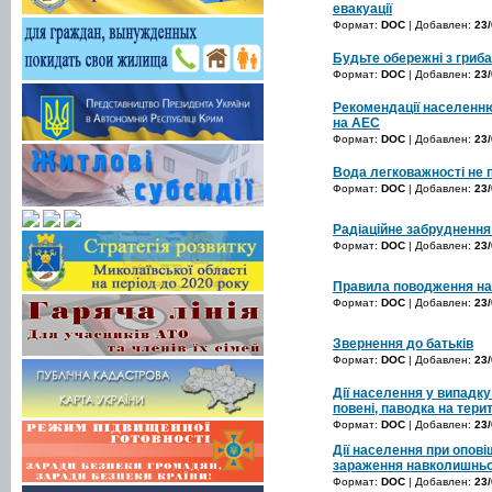
евакуації
Формат:
DOC
| Добавлен:
23/
Будьте обережні з гриб
Формат:
DOC
| Добавлен:
23/
Рекомендації населенню
на АЕС
Формат:
DOC
| Добавлен:
23/
Вода легковажності не 
Формат:
DOC
| Добавлен:
23/
Радіаційне забруднення 
Формат:
DOC
| Добавлен:
23/
Правила поводження на
Формат:
DOC
| Добавлен:
23/
Звернення до батьків
Формат:
DOC
| Добавлен:
23/
Дії населення у випадку
повені, паводка на терит
Формат:
DOC
| Добавлен:
23/
Дії населення при опові
зараження навколишнь
Формат:
DOC
| Добавлен:
23/