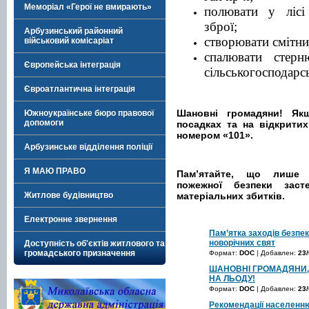
Меморіал «Герої не вмирають»
полювати у лісі
зброї;
Арбузинський районний
створювати смітни
військовий комісаріат
спалювати стер
Європейська інтеграція
сільськогосподарс
Євроатлантична інтеграція
Шановні громадяни! Як
Южноукраїнське бюро правової
допомоги
посадках та на відкритих
номером «101».
Арбузинське відділення поліції
Я МАЮ ПРАВО
Пам’ятайте, що лише 
пожежної безпеки зас
Житлове будівництво
матеріальних збитків.
Електронне звернення
Пам’ятка заходів безпек
новорічних свят
Доступність об'єктів житлового та
громадського призначення
Формат:
DOC
| Добавлен:
23/
ШАНОВНІ ГРОМАДЯНИ,
НА ЛЬОДУ!
Формат:
DOC
| Добавлен:
23/
Рекомендації населенн