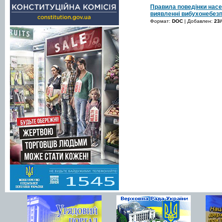
Правила поведінки насе
виявленні вибухонебез
Формат:
DOC
| Добавлен:
23/