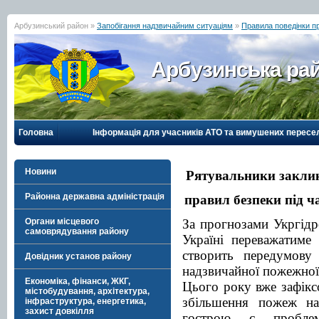
Арбузинський район »
Запобігання надзвичайним ситуаціям
»
Правила поведінки п
Арбузинська рай
Головна
Інформація для учасників АТО та вимушених пересе
Новини
Рятувальники закли
Районна державна адміністрація
правил безпеки під ч
Органи місцевого
За прогнозами Укргід
самоврядування району
Україні переважатиме
створить передумову
Довідник установ району
надзвичайної пожежної
Економіка, фінанси, ЖКГ,
Цього року вже зафікс
містобудування, архітектура,
збільшення пожеж на 
інфраструктура, енергетика,
захист довкілля
гострою є пробле