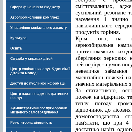
сміттєзвалищах, ад
Сфера фінансів та бюджету
суспільний резонанс т
Агропромисловий комплекс
населення і значно
навколишнього середо
Управління соціального захисту
продуктів горіння.
Крім того, на тер
Культура
зернозбиральна камп
Освіта
протипожежних заходів
зберігання зернових 
Служба у справах дітей
цей період за умов пос
Центр соціальних служб для сім'ї,
невеличке займання
дітей та молоді
масштабної пожежі на
значних матеріальних з
Доступ до публічної інформації
За статистикою, ос
Центр надання адміністративних
пожеж на відкритих те
послуг
теплу погоду гром
Адміністративні послуги органів
відпочинок до лісових
місцевого самоврядування
домогосподарства с
пам'ятати, що при 4 
Регуляторна діяльність
достатньо навіть одног