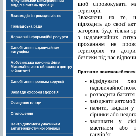
Арбузинський міськрайонний
щоб спровокувати м
відділ з питань пробації
території.
Взаємодія із громадськістю
Зважаючи на те, щ
підходить до своєї ак
Громадська рада
загорянь буде тільки з
з надзвичайних ситуа
Державні інформаційні ресурси
проханням не прово
Запобігання надзвичайним
територіях та дотри
ситуаціям
безпеки під час відпоч
Арбузинська районна філія
Миколаївського обласного центру
зайнятості
Протягом пожежонебезпечн
відвідувати х
Запобігання проявам корупції
надзвичайної поже
Заклади охорони здоров'я
розводити багаття 
заїзджати автомобі
Очищення влади
палити, кидати у 
сірники або недоп
Оголошення
залишати у ліс
Центр допомоги учасникам
мастилом або 
антитерористичної операції
ганчір’я;