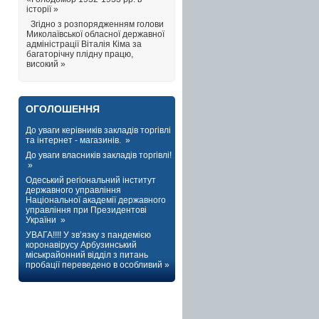
історії »
Згідно з розпорядженням голови
Миколаївської обласної державної
адміністрації Віталія Кіма за
багаторічну плідну працю,
високий »
ОГОЛОШЕННЯ
До уваги керівників закладів торгівлі
та інтернет - магазинів. »
До уваги власників закладів торгівлі!
»
Одеський регіональний інститут
державного управління
Національної академії державного
управління при Президентові
України »
УВАГА!!!! У зв’язку з пандемією
коронавірусу Арбузинський
міськрайонний відділ з питань
пробації переведено в особливий »