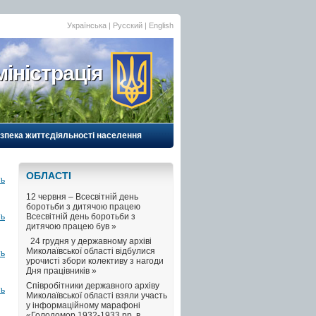
Українська |
Русский
|
English
іністрація
езпека життєдіяльності населення
ОБЛАСТI
ть
12 червня – Всесвітній день
боротьби з дитячою працею
ть
Всесвітній день боротьби з
дитячою працею був »
24 грудня у державному архіві
Миколаївської області відбулися
ть
урочисті збори колективу з нагоди
Дня працівників »
Співробітники державного архіву
ть
Миколаївської області взяли участь
у інформаційному марафоні
«Голодомор 1932-1933 рр. в