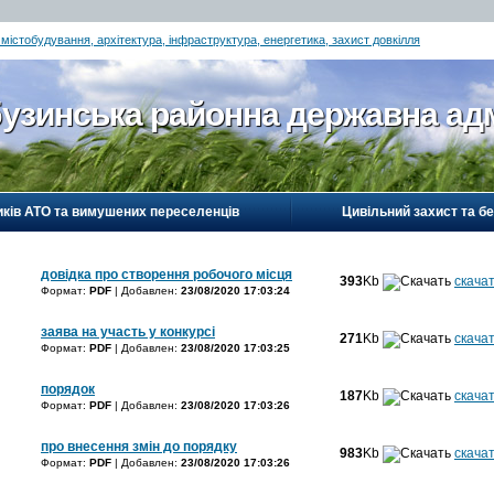
 містобудування, архітектура, інфраструктура, енергетика, захист довкілля
узинська районна державна адм
иків АТО та вимушених переселенців
Цивільний захист та б
довідка про створення робочого місця
393
Kb
скача
Формат:
PDF
| Добавлен:
23/08/2020 17:03:24
заява на участь у конкурсі
271
Kb
скача
Формат:
PDF
| Добавлен:
23/08/2020 17:03:25
порядок
187
Kb
скача
Формат:
PDF
| Добавлен:
23/08/2020 17:03:26
про внесення змін до порядку
983
Kb
скача
Формат:
PDF
| Добавлен:
23/08/2020 17:03:26