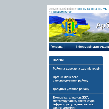
Арбузинський район »
Економіка, фінанси, ЖКГ,
»
Підприємництво
Арб
Головна
Інформація для учасн
Новини
Районна державна адміністрація
Органи місцевого
самоврядування району
Довідник установ району
Економіка, фінанси, ЖКГ,
містобудування, архітектура,
інфраструктура, енергетика,
захист довкілля