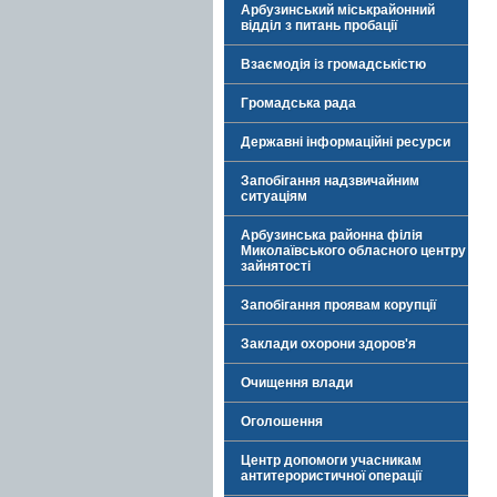
Арбузинський міськрайонний
відділ з питань пробації
Взаємодія із громадськістю
Громадська рада
Державні інформаційні ресурси
Запобігання надзвичайним
ситуаціям
Арбузинська районна філія
Миколаївського обласного центру
зайнятості
Запобігання проявам корупції
Заклади охорони здоров'я
Очищення влади
Оголошення
Центр допомоги учасникам
антитерористичної операції