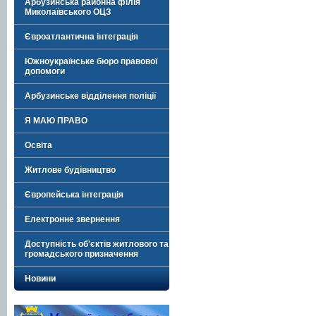
Арбузинська районна філія
Миколаївського ОЦЗ
Євроатлантична інтеграція
Южноукраїнське бюро правової
допомоги
Арбузинське відділення поліції
Я МАЮ ПРАВО
Освіта
Житлове будівництво
Європейська інтеграція
Електронне звернення
Доступність об'єктів житлового та
громадського призначення
Новини