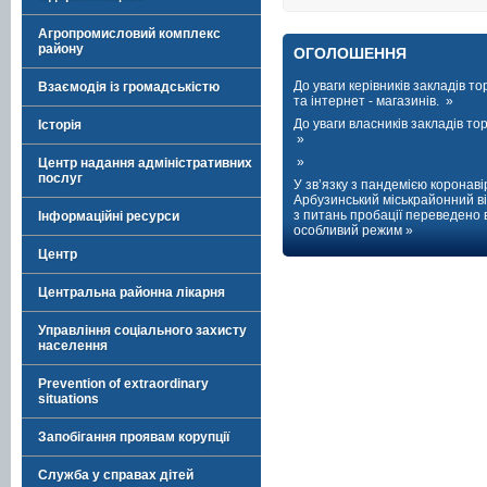
Агропромисловий комплекс
району
ОГОЛОШЕННЯ
До уваги керівників закладів тор
Взаємодія із громадськістю
та інтернет - магазинів. »
До уваги власників закладів торг
Історія
»
»
Центр надання адміністративних
послуг
У зв’язку з пандемією коронаві
Арбузинський міськрайонний ві
з питань пробації переведено 
Інформаційні ресурси
особливий режим »
Центр
Центральна районна лікарня
Управління соціального захисту
населення
Prevention of extraordinary
situations
Запобігання проявам корупції
Служба у справах дітей