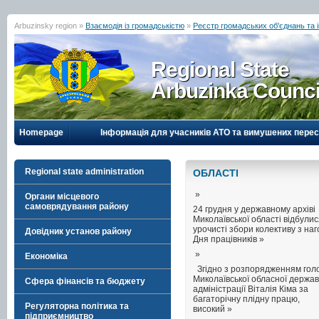
Arbuzinsky region »
Взаємодія із громадськістю
»
Реєстр громадських об'єднань та
Regional State
Arbuzinka Counci
Homepage
Інформація для учасників АТО та вимушених перес
Regional state administration
ОБЛАСТI
»
Органи місцевого
самоврядування району
24 грудня у державному архіві
Миколаївської області відбули
урочисті збори колективу з на
Довідник установ району
Дня працівників »
»
Економіка
Згідно з розпорядженням гол
Миколаївської обласної держав
Сфера фінансів та бюджету
адміністрації Віталія Кіма за
багаторічну плідну працю,
Регуляторна політика та
високий »
підприємництво