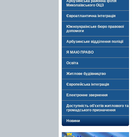
Арбузинська районна філія
Миколаївського ОЦЗ
Євроатлантична інтеграція
Южноукраїнське бюро правової
допомоги
Арбузинське відділення поліції
Я МАЮ ПРАВО
Освіта
Житлове будівництво
Європейська інтеграція
Електронне звернення
Доступність об'єктів житлового та
громадського призначення
Новини