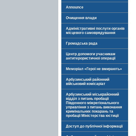
Announce
Очищення влади
Адміністративні послуги органів
місцевого самоврядування
Громадська рада
Центр допомоги учасникам
антитерористичної операції
Меморіал «Герої не вмирають»
Арбузинський районний
військовий комісаріат
Арбузинський міськрайонний
відділ з питань пробації
Південного міжрегіонального
управління з питань виконання
кримінальних покарань та
пробації Міністерства юстиції
Доступ до публічної інформації