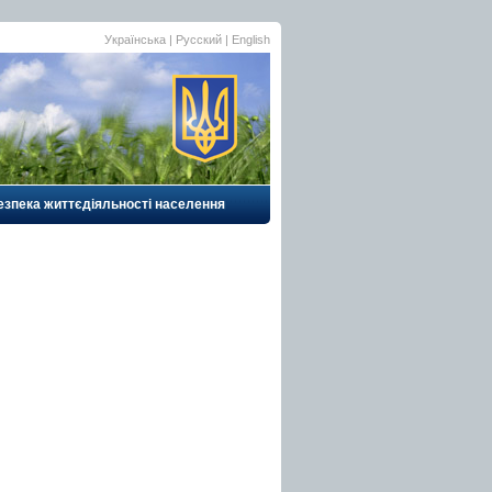
Українська
|
Русский
| English
езпека життєдіяльності населення