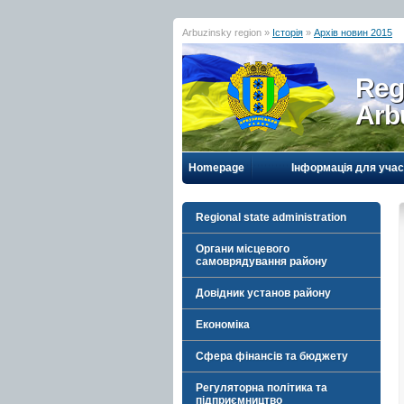
Arbuzinsky region »
Історія
»
Архів новин 2015
Reg
Arb
Homepage
Інформація для учас
Regional state administration
Органи місцевого
самоврядування району
Довідник установ району
Економіка
Сфера фінансів та бюджету
Регуляторна політика та
підприємництво