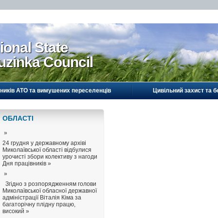
ional State
uzinka Council
ників АТО та вимушених переселенців
Цивільний захист та б
ОБЛАСТI
»
24 грудня у державному архіві
Миколаївської області відбулися
урочисті збори колективу з нагоди
Дня працівників »
»
Згідно з розпорядженням голови
Миколаївської обласної державної
адміністрації Віталія Кіма за
багаторічну плідну працю,
високий »