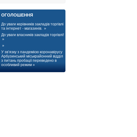
ОГОЛОШЕННЯ
До уваги керівників закладів торгівлі
та інтернет - магазинів. »
До уваги власників закладів торгівлі!
»
»
У зв’язку з пандемією коронавірусу
Арбузинський міськрайонний відділ
з питань пробації переведено в
особливий режим »