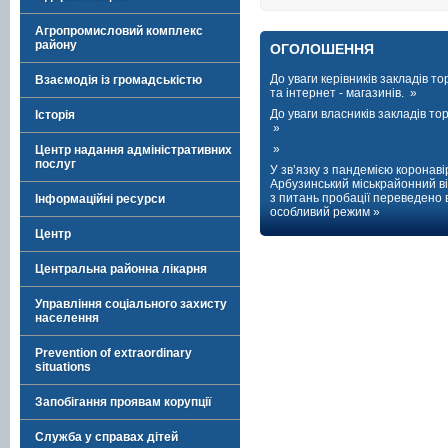
Агропромисловий комплекс
району
ОГОЛОШЕННЯ
До уваги керівників закладів тор
Взаємодія із громадськістю
та інтернет - магазинів. »
До уваги власників закладів торг
Історія
»
»
Центр надання адміністративних
послуг
У зв’язку з пандемією коронаві
Арбузинський міськрайонний ві
з питань пробації переведено 
Інформаційні ресурси
особливий режим »
Центр
Центральна районна лікарня
Управління соціального захисту
населення
Prevention of extraordinary
situations
Запобігання проявам корупції
Служба у справах дітей