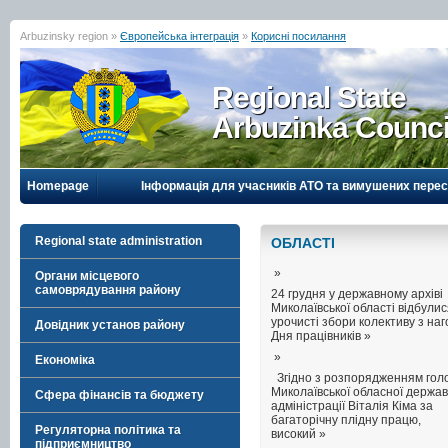
Arbuzinsky region »
Європейська інтеграція
»
Корисні посилання
Regional State
Arbuzinka Counci
Homepage
Інформація для учасників АТО та вимушених перес
Regional state administration
ОБЛАСТI
»
Органи місцевого
самоврядування району
24 грудня у державному архіві
Миколаївської області відбули
урочисті збори колективу з на
Довідник установ району
Дня працівників »
»
Економіка
Згідно з розпорядженням гол
Миколаївської обласної держав
Сфера фінансів та бюджету
адміністрації Віталія Кіма за
багаторічну плідну працю,
Регуляторна політика та
високий »
підприємництво