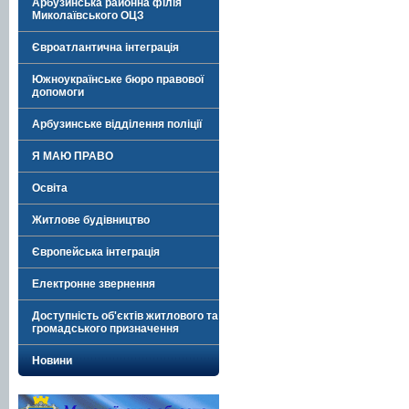
Арбузинська районна філія
Миколаївського ОЦЗ
Євроатлантична інтеграція
Южноукраїнське бюро правової
допомоги
Арбузинське відділення поліції
Я МАЮ ПРАВО
Освіта
Житлове будівництво
Європейська інтеграція
Електронне звернення
Доступність об'єктів житлового та
громадського призначення
Новини