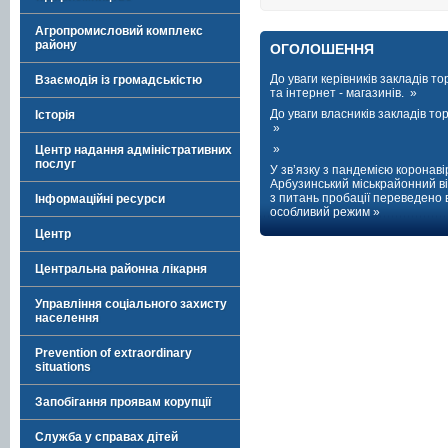
Агропромисловий комплекс
району
ОГОЛОШЕННЯ
До уваги керівників закладів тор
Взаємодія із громадськістю
та інтернет - магазинів. »
До уваги власників закладів торг
Історія
»
»
Центр надання адміністративних
послуг
У зв’язку з пандемією коронаві
Арбузинський міськрайонний ві
з питань пробації переведено 
Інформаційні ресурси
особливий режим »
Центр
Центральна районна лікарня
Управління соціального захисту
населення
Prevention of extraordinary
situations
Запобігання проявам корупції
Служба у справах дітей