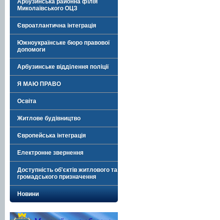
Арбузинська районна філія
Миколаївського ОЦЗ
Євроатлантична інтеграція
Южноукраїнське бюро правової
допомоги
Арбузинське відділення поліції
Я МАЮ ПРАВО
Освіта
Житлове будівництво
Європейська інтеграція
Електронне звернення
Доступність об'єктів житлового та
громадського призначення
Новини