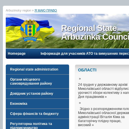
Arbuzinsky region »
Я МАЮ ПРАВО
Regional State
Arbuzinka Counci
Homepage
Інформація для учасників АТО та вимушених перес
Regional state administration
ОБЛАСТI
»
Органи місцевого
самоврядування району
24 грудня у державному архіві
Миколаївської області відбули
урочисті збори колективу з на
Довідник установ району
Дня працівників »
»
Економіка
Згідно з розпорядженням гол
Миколаївської обласної держав
Сфера фінансів та бюджету
адміністрації Віталія Кіма за
багаторічну плідну працю,
Регуляторна політика та
високий »
підприємництво