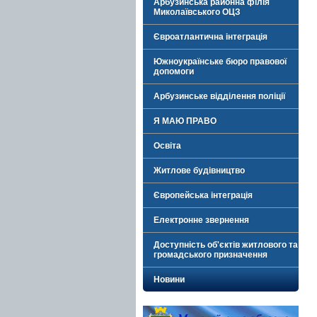
Арбузинська районна філія
Миколаївського ОЦЗ
Євроатлантична інтеграція
Южноукраїнське бюро правової
допомоги
Арбузинське відділення поліції
Я МАЮ ПРАВО
Освіта
Житлове будівництво
Європейська інтеграція
Електронне звернення
Доступність об'єктів житлового та
громадського призначення
Новини