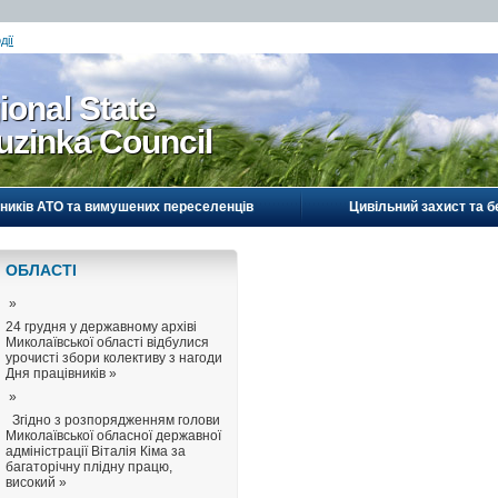
дії
ional State
uzinka Council
ників АТО та вимушених переселенців
Цивільний захист та б
ОБЛАСТI
»
24 грудня у державному архіві
Миколаївської області відбулися
урочисті збори колективу з нагоди
Дня працівників »
»
Згідно з розпорядженням голови
Миколаївської обласної державної
адміністрації Віталія Кіма за
багаторічну плідну працю,
високий »