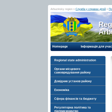
Arbuzinsky region »
Служба у справах дітей
»
По
Reg
Arb
Homepage
Інформація для учас
Regional state administration
Органи місцевого
самоврядування району
Довідник установ району
Економіка
Сфера фінансів та бюджету
Регуляторна політика та
підприємництво