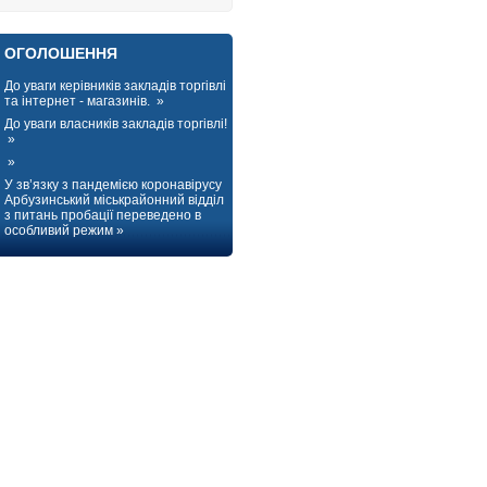
ОГОЛОШЕННЯ
До уваги керівників закладів торгівлі
та інтернет - магазинів. »
До уваги власників закладів торгівлі!
»
»
У зв’язку з пандемією коронавірусу
Арбузинський міськрайонний відділ
з питань пробації переведено в
особливий режим »