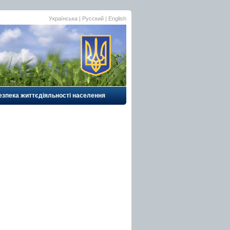
Українська
|
Русский
| English
езпека життєдіяльності населення