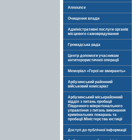
Announce
Очищення влади
Адміністративні послуги органів
місцевого самоврядування
Громадська рада
Центр допомоги учасникам
антитерористичної операції
Меморіал «Герої не вмирають»
Арбузинський районний
військовий комісаріат
Арбузинський міськрайонний
відділ з питань пробації
Південного міжрегіонального
управління з питань виконання
кримінальних покарань та
пробації Міністерства юстиції
Доступ до публічної інформації